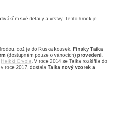
ivákům své detaily a vrstvy. Tento hrnek je
řírodou, což je do Ruska kousek.
Finsky Taika
ném
(dostupném pouze o vánocích)
provedení,
l
Heikki Orvola
. V roce 2014 se Taika rozšířila do
, v roce 2017, dostala
Taika nový vzorek a