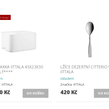
í kusy!
AKKA IITTALA 45X23X30
LŽÍCE DEZERTNÍ CITTERIO 
LÝ****
IITTALA
em
skladem
a:
IITTALA
Značka:
IITTALA
0 Kč
420 Kč