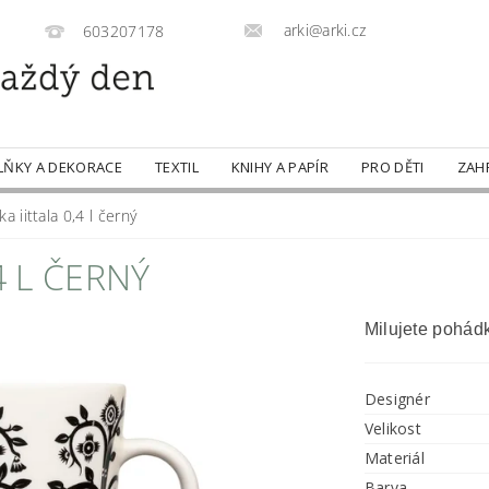
arki@arki.cz
603207178
LŇKY A DEKORACE
TEXTIL
KNIHY A PAPÍR
PRO DĚTI
ZAH
a iittala 0,4 l černý
4 L ČERNÝ
Milujete pohád
Designér
Velikost
Materiál
Barva