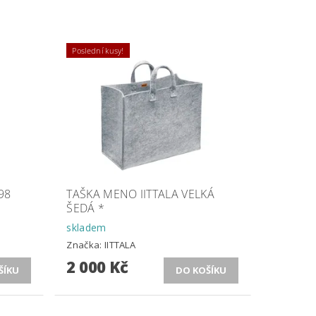
Poslední kusy!
98
TAŠKA MENO IITTALA VELKÁ
ŠEDÁ *
skladem
Značka:
IITTALA
2 000 Kč