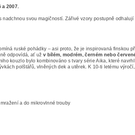
 a 2007.
s nadchnou svou magičností. Zářivé vzory postupně odhalují d
íná ruské pohádky – asi proto, že je inspirovaná finskou p
lně odpovídá, ať už
v bílém, modrém, černém nebo červe
iho kouzlo bylo kombinováno s tvary série Aika, které navrh
ývkách polštářů, vlněných dek a utěrek. K 10-ti letému výročí
 mražení a do mikrovlnné trouby