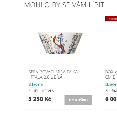
MOHLO BY SE VÁM LÍBIT
Posledn
SERVÍROVACÍ MÍSA TAIKA
BOX V
IITTALA 2,8 L BÍLÁ
CM BÍ
skladem
sklad
Značka:
IITTALA
Značk
3 250 Kč
6 00