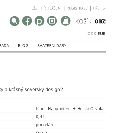
|
|
PŘIHLÁŠENÍ
REGISTRACE
PŘEJI SI
KOŠÍK:
0 Kč
CZK
EUR
RADA
BLOG
SVATEBNÍ DARY
ky a krásný severský design?
Klaus Haapaniemi + Heikki Orvola
0,4 l
porcelán
černá