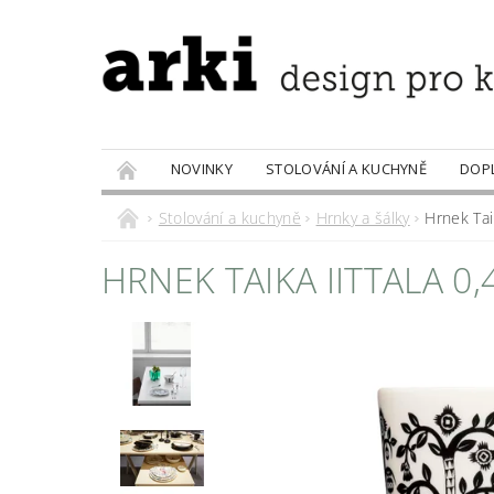
NOVINKY
STOLOVÁNÍ A KUCHYNĚ
DOP
PRODÁVANÉ ZNAČKY
DOBROTY
Stolování a kuchyně
Hrnky a šálky
Hrnek Taik
HRNEK TAIKA IITTALA 0,