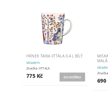
HRNEK TAIKA IITTALA 0,4 L BÍLÝ
MISKA
MALÁ
skladem
sklad
Značka:
IITTALA
Značk
775 Kč
690