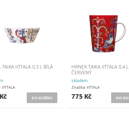
 TAIKA IITTALA 0,3 L BÍLÁ
HRNEK TAIKA IITTALA 0,4 L
ČERVENÝ
em
skladem
a:
IITTALA
Značka:
IITTALA
 Kč
775 Kč