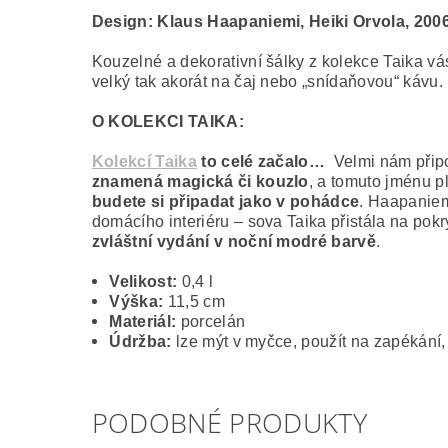
Design:
Klaus Haapaniemi, Heiki Orvola, 2006
Kouzelné a dekorativní šálky z kolekce Taika vá
velký tak akorát na čaj nebo „snídaňovou“ kávu.
O KOLEKCI TAIKA:
Kolekcí Taika
to celé začalo…
Velmi nám připom
znamená magická či kouzlo
, a tomuto jménu p
budete si připadat jako v pohádce
. Haapaniem
domácího interiéru – sova Taika přistála na pokr
zvláštní vydání v noční modré barvě
.
Velikost:
0,4 l
Výška:
11,5 cm
Materiál:
porcelán
Údržba:
lze mýt v myčce, použít na zapékání,
PODOBNÉ PRODUKTY