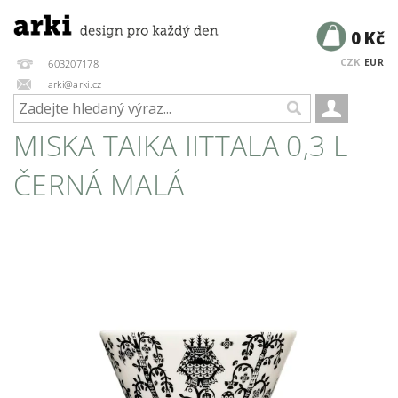
0 Kč
CZK
EUR
603207178
arki@arki.cz
MISKA TAIKA IITTALA 0,3 L
ČERNÁ MALÁ