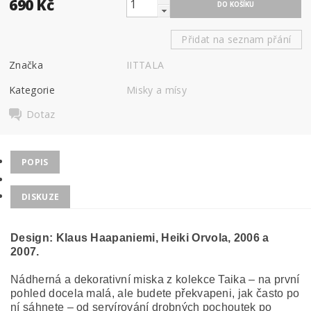
690 Kč
Přidat na seznam přání
Značka
IITTALA
Kategorie
Misky a mísy
Dotaz
POPIS
DISKUZE
Design:
Klaus Haapaniemi, Heiki Orvola, 2006 a
2007.
Nádherná a dekorativní miska z kolekce Taika – na první
pohled docela malá, ale budete překvapeni, jak často po
ní sáhnete – od servírování drobných pochoutek po