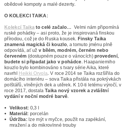
obědové kompoty a malé dezerty.
O KOLEKCI TAIKA:
Kolekcí Taika
to celé začalo…
Velmi nám připomíná
ruské pohádky – asi proto, že je inspirovaná finskou
přírodou, což je do Ruska kousek.
Finsky Taika
znamená magická či kouzlo
, a tomuto jménu plně
odpovídá, ať už
v bílém, modrém, černém nebo
červeném
(dostupném pouze o vánocích)
provedení,
budete si připadat jako v pohádce
. Haapaniemiho
kouzlo bylo kombinováno s tvary série Aika, které
navrhl
Heikki Orvola
. V roce 2014 se Taika rozšířila do
domácího interiéru – sova Taika přistála na pokrývkách
polštářů, vlněných dek a utěrek. K 10-ti letému výročí, v
roce 2017, dostala
Taika nový vzorek a zvláštní
vydání v noční modré barvě
.
Velikost:
0,3 l
Materiál:
porcelán
Údržba:
lze mýt v myčce, použít na zapékání,
mražení a do mikrovlnné trouby