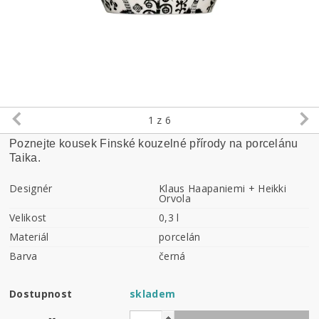
1
z 6
Poznejte kousek Finské kouzelné přírody na porcelánu
Taika.
Designér
Klaus Haapaniemi + Heikki
Orvola
Velikost
0,3 l
Materiál
porcelán
Barva
černá
Dostupnost
skladem