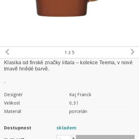
1
z 5
Klasika od finské značky iittala – kolekce Teema, v nové
tmavě hnědé barvě.
.
Designér
Kaj Franck
Velikost
0,3 l
Materiál
porcelán
Dostupnost
skladem