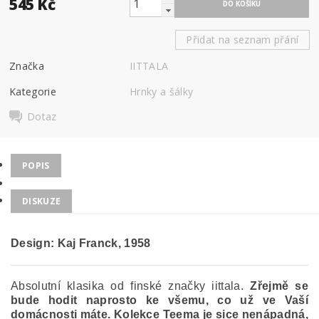
545 Kč
Přidat na seznam přání
Značka
IITTALA
Kategorie
Hrnky a šálky
Dotaz
POPIS
DISKUZE
Design: Kaj Franck
,
1958
Absolutní klasika od finské značky iittala.
Zřejmě se
bude hodit naprosto ke všemu, co už ve Vaší
domácnosti máte. Kolekce Teema je sice nenápadná,