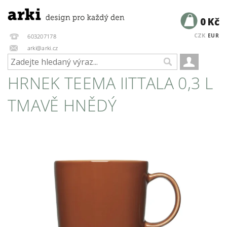
0 Kč
CZK
EUR
603207178
arki@arki.cz
HRNEK TEEMA IITTALA 0,3 L
TMAVĚ HNĚDÝ