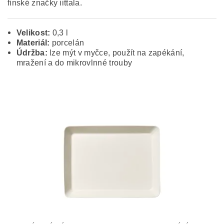
finské značky iittala.
Velikost:
0,3 l
Materiál:
porcelán
Údržba:
lze mýt v myčce, použít na zapékání,
mražení a do mikrovlnné trouby