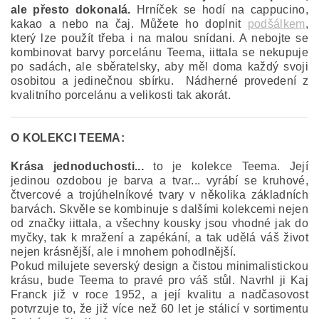
ale přesto dokonalá.
Hrníček se hodí na cappucino,
kakao a nebo na čaj. Můžete ho doplnit
podšálkem
,
který lze použít třeba i na malou snídani. A nebojte se
kombinovat barvy porcelánu Teema, iittala se nekupuje
po sadách, ale sběratelsky, aby měl doma každý svoji
osobitou a jedinečnou sbírku. Nádherné provedení z
kvalitního porcelánu a velikosti tak akorát.
O KOLEKCI TEEMA:
Krása jednoduchosti...
to je kolekce Teema.
Její
jedinou ozdobou je barva a tvar... vyrábí se kruhové,
čtvercové a trojúhelníkové tvary v několika základních
barvách. Skvěle se kombinuje s dalšími kolekcemi nejen
od značky iittala, a všechny kousky jsou vhodné jak do
myčky, tak k mražení a zapékání, a tak udělá váš život
nejen krásnější, ale i mnohem pohodlnější.
Pokud milujete severský design a čistou minimalistickou
krásu, bude Teema to pravé pro váš stůl. Navrhl ji Kaj
Franck již v roce 1952, a její kvalitu a nadčasovost
potvrzuje to, že již více než 60 let je stálicí v sortimentu