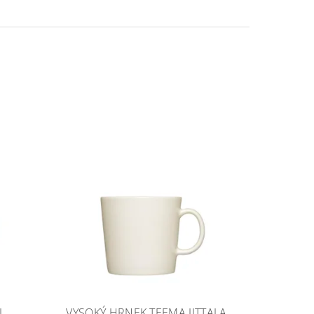
L
VYSOKÝ HRNEK TEEMA IITTALA