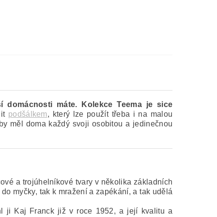
í domácnosti máte. Kolekce Teema je sice
nit
podšálkem
, který lze použít třeba i na malou
 aby měl doma každý svoji osobitou a jedinečnou
rcové a trojúhelníkové tvary v několika základních
 do myčky, tak k mražení a zapékání, a tak udělá
ji Kaj Franck již v roce 1952, a její kvalitu a