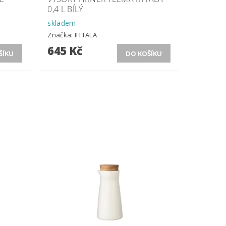
0,4 L BÍLÝ
skladem
Značka:
IITTALA
645 Kč