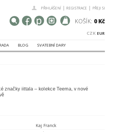
|
|
PŘIHLÁŠENÍ
REGISTRACE
PŘEJI SI
KOŠÍK:
0 Kč
CZK
EUR
RADA
BLOG
SVATEBNÍ DARY
ké značky iittala – kolekce Teema, v nové
vě
Kaj Franck