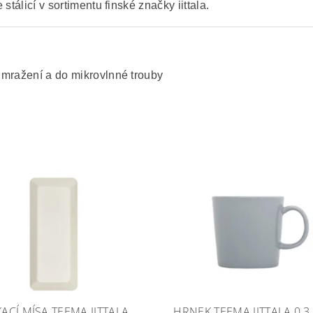
 stálicí v sortimentu finské značky iittala.
 mražení a do mikrovlnné trouby
ACÍ MÍSA TEEMA IITTALA
HRNEK TEEMA IITTALA 0,3 