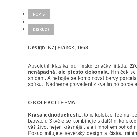
POPIS
DISKUZE
Design: Kaj Franck
,
1958
Absolutní klasika od finské značky iittala.
Zř
nenápadná, ale přesto dokonalá.
Hrníček se 
snídani. A nebojte se kombinovat barvy porcelá
sbírku. Nádherné provedení z kvalitního porcelán
O KOLEKCI TEEMA:
Krása jednoduchosti...
to je kolekce Teema.
Je
barvách. Skvěle se kombinuje s dalšími kolekcem
váš život nejen krásnější, ale i mnohem pohodlně
Pokud milujete severský design a čistou minima