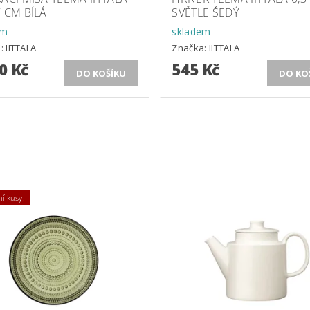
 CM BÍLÁ
SVĚTLE ŠEDÝ
em
skladem
a:
IITTALA
Značka:
IITTALA
0 Kč
545 Kč
í kusy!