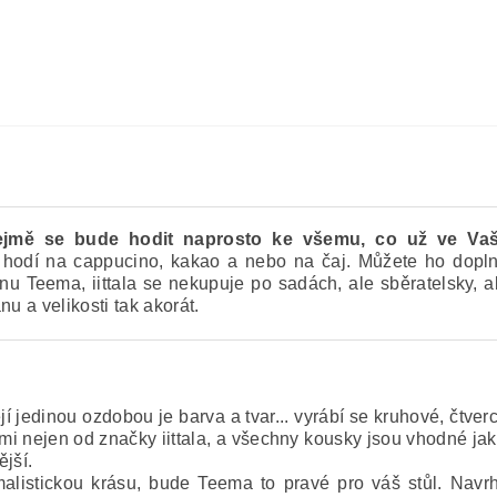
ejmě se bude hodit naprosto ke všemu, co už ve Vaš
hodí na cappucino, kakao a nebo na čaj. Můžete ho dopl
nu Teema, iittala se nekupuje po sadách, ale sběratelsky,
u a velikosti tak akorát.
jí jedinou ozdobou je barva a tvar... vyrábí se kruhové, čtve
i nejen od značky iittala, a všechny kousky jsou vhodné jak
jší.
listickou krásu, bude Teema to pravé pro váš stůl. Navrhl 