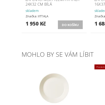
24X32 CM BÍLÁ
16X37
skladem
sklad
Značka:
IITTALA
Značk
1 950 Kč
1 68
MOHLO BY SE VÁM LÍBIT
Posledn