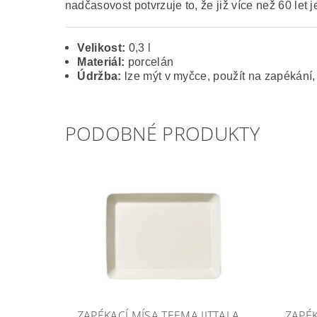
nadčasovost potvrzuje to, že již více než 60 let je
Velikost:
0,3 l
Materiál:
porcelán
Údržba:
lze mýt v myčce, použít na zapékání,
PODOBNÉ PRODUKTY
ZAPÉKACÍ MÍSA TEEMA IITTALA
ZAPÉK