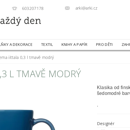
arki@arki.cz
603207178
LŇKY A DEKORACE
TEXTIL
KNIHY A PAPÍR
PRO DĚTI
ZAH
ma iittala 0,3 l tmavě modrý
0,3 L TMAVĚ MODRÝ
Klasika od fins
šedomodré bar
.
Designér