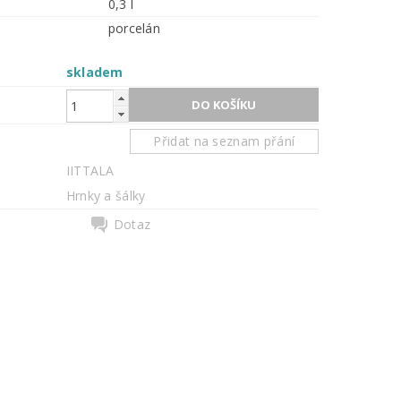
0,3 l
porcelán
skladem
Přidat na seznam přání
IITTALA
Hrnky a šálky
Dotaz