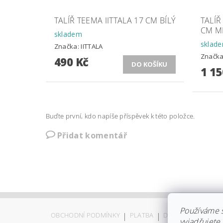
TALÍŘ TEEMA IITTALA 17 CM BÍLÝ
TALÍŘ
CM M
skladem
sklad
Značka:
IITTALA
Značk
490 Kč
1 15
Buďte první, kdo napíše příspěvek k této položce.
Přidat komentář
Používáme 
OBCHODNÍ PODMÍNKY
|
PLATBA
|
DOPRAVA
|
KOLEK
vyjadřujete 