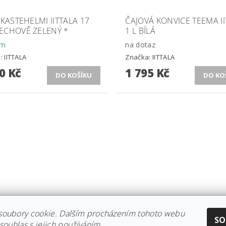
 KASTEHELMI IITTALA 17
ČAJOVÁ KONVICE TEEMA I
ECHOVĚ ZELENÝ *
1 L BÍLÁ
em
na dotaz
a:
IITTALA
Značka:
IITTALA
0 Kč
1 795 Kč
soubory cookie. Dalším procházením tohoto webu
CE IITTALA
|
KOLEKCE STELTON
|
DISTRIBUCE IITTALA
|
REKLAMACE/
SO
souhlas s jejich používáním.