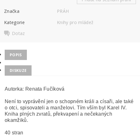
Značka
PRÁH
Kategorie
Knihy pro mládež
Dotaz
POPIS
DISKUZE
Autorka: Renata Fučíková
Není to vyprávění jen o schopném králi a císaři, ale také
o otci, spisovateli a manželovi. Tím vším byl Karel IV.
Kniha plných zvratů, překvapení a nečekaných
okamžiků.
40 stran