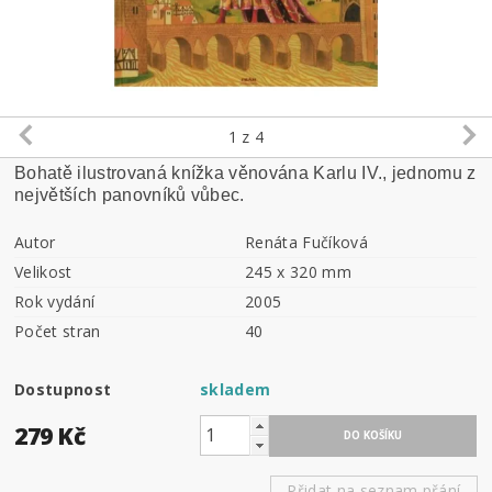
1
z 4
Bohatě ilustrovaná knížka věnována Karlu IV., jednomu z
největších panovníků vůbec.
Autor
Renáta Fučíková
Velikost
245 x 320 mm
Rok vydání
2005
Počet stran
40
Dostupnost
skladem
279 Kč
Přidat na seznam přání