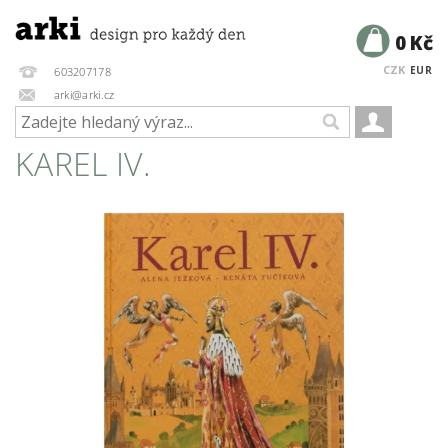
0 Kč
CZK
EUR
603207178
arki@arki.cz
KAREL IV.