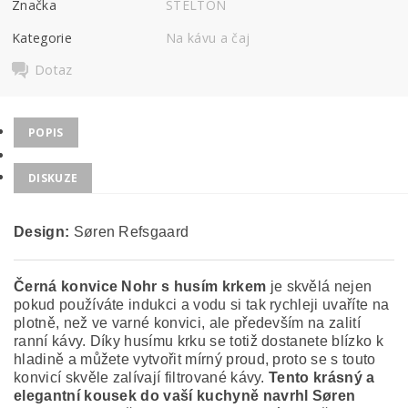
Značka
STELTON
Kategorie
Na kávu a čaj
Dotaz
POPIS
DISKUZE
Design:
Søren Refsgaard
Černá konvice Nohr s husím krkem
je skvělá nejen
pokud používáte indukci a vodu si tak rychleji uvaříte na
plotně, než ve varné konvici, ale především na zalití
ranní kávy. Díky husímu krku se totiž dostanete blízko k
hladině a můžete vytvořit mírný proud, proto se s touto
konvicí skvěle zalívají filtrované kávy.
Tento krásný a
elegantní kousek do vaší kuchyně navrhl Søren