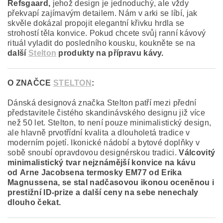
Refsgaard,
jehož design je jednoduchý, ale vždy
překvapí zajímavým detailem. Nám v arki se líbí, jak
skvěle dokázal propojit elegantní křivku hrdla se
strohostí těla konvice. Pokud chcete svůj ranní kávový
rituál vyladit do posledního kousku, koukněte se na
další
Stelton
produkty na přípravu kávy.
O ZNAČCE
STELTON
:
Dánská designová značka Stelton patří mezi přední
představitele čistého skandinávského designu již více
než 50 let. Stelton, to není pouze minimalistický design,
ale hlavně prvotřídní kvalita a dlouholetá tradice v
moderním pojetí. Ikonické nádobí a bytové doplňky v
sobě snoubí opravdovou designérskou tradici.
Válcovitý
minimalistický tvar nejznámější konvice na kávu
od
Arne Jacobsen
a termosky EM77 od
Erika
Magnussena,
se stal nadčasovou ikonou oceněnou i
prestižní ID-prize a další ceny na sebe nenechaly
dlouho čekat.