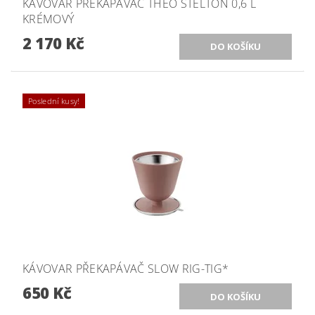
KÁVOVAR PŘEKAPÁVAČ THEO STELTON 0,6 L
KRÉMOVÝ
2 170 Kč
Poslední kusy!
KÁVOVAR PŘEKAPÁVAČ SLOW RIG-TIG*
650 Kč