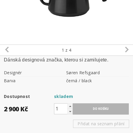
1
z 4
Dánská designová značka, kterou si zamilujete.
Designér
Søren Refsgaard
Barva
černá / black
Dostupnost
skladem
2 900 Kč
Přidat na seznam přání