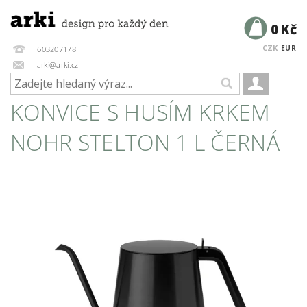
0 Kč
CZK
EUR
603207178
arki@arki.cz
KONVICE S HUSÍM KRKEM
NOHR STELTON 1 L ČERNÁ