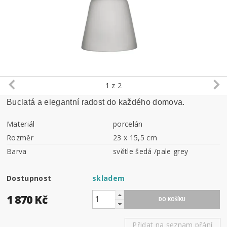
1
z 2
Buclatá a elegantní radost do každého domova.
Materiál
porcelán
Rozměr
23 x 15,5 cm
Barva
světle šedá /pale grey
Dostupnost
skladem
1 870 Kč
Přidat na seznam přání