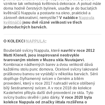
vznikne tak velkolepá květinová dekorace. A pokud máte
doma hodně čerstvých bylinek, usaďte je do buclatých
květináčů Nappula a postavte na okno, praktické a
zároveň dekorativní, nemyslíte?
V nabídce
Nappula
květináčů
jsou dvě různé velikosti ve třech
jednoduchých barvách.
O KOLEKCI
NAPPULA
:
Boubelaté svícny Nappula, které
navrhl v roce 2012
Matti Klenell, jsou inspirované neobvykle
tvarovaným stolem v Muzeu skla Nuutajarvi.
Kombinace nádherných barev a dvou velikostí dává
každému stolu punc domova. Ocelové svícny lakované
práškovou barvou se vyrábějí v několika barvách. Sérii
doplňuje čtyřramenný svícen v černém a bílém
provedení, který v roce 2017 nahradil velice oblíbený
bílý šestiramenný svícen. A v roce 2018 do kolekce
Kastehelmi přibyla další dvě provedení ze skla. Tyto
svícny budou skvělé i jako dárky.
V roce 2020 byla
kolekce Nappula od značky iittala rozšířena o