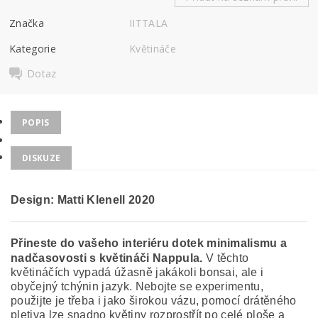
Značka
IITTALA
Kategorie
Květináče
Dotaz
POPIS
DISKUZE
Design: Matti Klenell
2020
Přineste do vašeho interiéru dotek minimalismu a
nadčasovosti s květináči Nappula.
V těchto
květináčích vypadá úžasně jakákoli bonsai, ale i
obyčejný tchýnin jazyk.
Nebojte se experimentu,
použijte je třeba i jako širokou vázu, pomocí drátěného
pletiva lze snadno květiny rozprostřít po celé ploše a