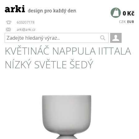
0 Kč
CZK
EUR
603207178
arki@arki.cz
KVĚTINÁČ NAPPULA IITTALA
NÍZKÝ SVĚTLE ŠEDÝ