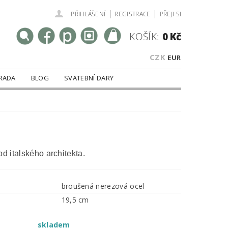
|
|
PŘIHLÁŠENÍ
REGISTRACE
PŘEJI SI
KOŠÍK:
0 Kč
CZK
EUR
RADA
BLOG
SVATEBNÍ DARY
od italského architekta.
broušená nerezová ocel
19,5 cm
skladem