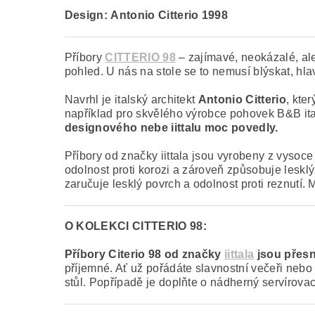
Design:
Antonio Citterio 1998
Příbory
CITTERIO 98
– zajímavé, neokázalé, ale
pohled. U nás na stole se to nemusí blýskat, hla
Navrhl je italský architekt
Antonio Citterio
, kte
například pro skvělého výrobce pohovek B&B it
designového nebe iittalu moc povedly.
Příbory od značky iittala jsou vyrobeny z vysoce
odolnost proti korozi a zároveň způsobuje leskl
zaručuje lesklý povrch a odolnost proti reznutí
O KOLEKCI CITTERIO 98:
Příbory Citerio 98 od značky
iittala
jsou přesn
příjemné. Ať už pořádáte slavnostní večeři nebo 
stůl. Popřípadě je doplňte o nádherný servírovací