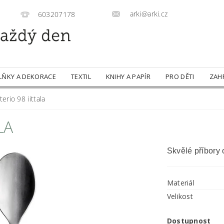
arki@arki.cz
603207178
LŇKY A DEKORACE
TEXTIL
KNIHY A PAPÍR
PRO DĚTI
ZAH
terio 98 iittala
LA
Skvělé příbory 
Materiál
Velikost
Dostupnost