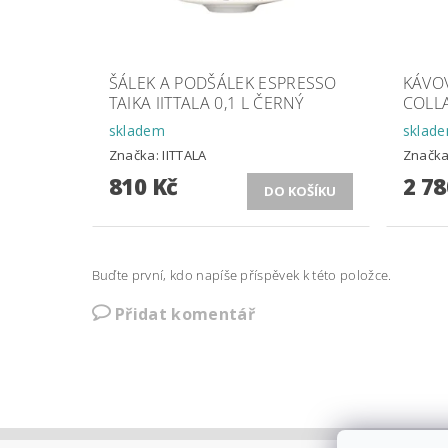
ŠÁLEK A PODŠÁLEK ESPRESSO
KÁVO
TAIKA IITTALA 0,1 L ČERNÝ
COLL
skladem
sklad
Značka:
IITTALA
Značk
810 Kč
2 78
Buďte první, kdo napíše příspěvek k této položce.
Přidat komentář