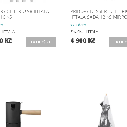
RY CITTERIO 98 IITTALA
PŘÍBORY DESSERT CITTERI
16 KS
IITTALA SADA 12 KS MIRR
em
skladem
a:
IITTALA
Značka:
IITTALA
0 Kč
4 900 Kč