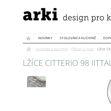
NOVINKY
STOLOVÁNÍ A KUCHYNĚ
DOP
PRODÁVANÉ ZNAČKY
DOBROTY
Stolování a kuchyně
Příbory a nože
Lžíce Cit
LŽÍCE CITTERIO 98 IITTA