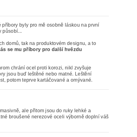
é příbory byly pro mě osobně láskou na první
 působí...
ích domů, tak na produktovém designu, a to
ás se mu příbory pro další hvězdu
om chrání ocel proti korozi, nikl zvyšuje
bory jsou buď leštěné nebo matné. Leštění
nost, potom teprve kartáčované a omývané.
masivně, ale přitom jsou do ruky lehké a
 matné broušené nerezové oceli výborně doplní váš