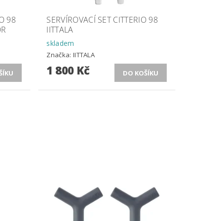
O 98
SERVÍROVACÍ SET CITTERIO 98
OR
IITTALA
skladem
Značka:
IITTALA
1 800 Kč