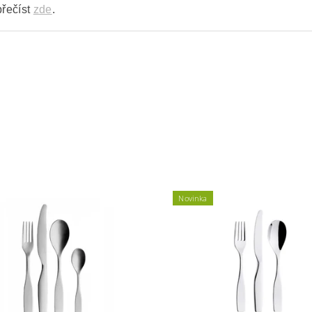
přečíst
zde
.
Novinka