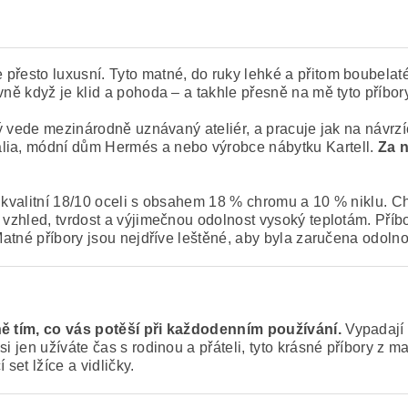
 přesto luxusní. Tyto matné, do ruky lehké a přitom boubelat
vně když je klid a pohoda – a takhle přesně na mě tyto příbory
rý vede mezinárodně uznávaný ateliér, a pracuje jak na návrz
alia, módní dům Hermés a nebo výrobce nábytku Kartell.
Za n
 kvalitní 18/10 oceli s obsahem 18 % chromu a 10 % niklu. Chr
ý vzhled, tvrdost a výjimečnou odolnost vysoký teplotám. Pří
. Matné příbory jsou nejdříve leštěné, aby byla zaručena odol
ě tím, co vás potěší při každodenním používání.
Vypadají 
si jen užíváte čas s rodinou a přáteli, tyto krásné příbory z
 set lžíce a vidličky.