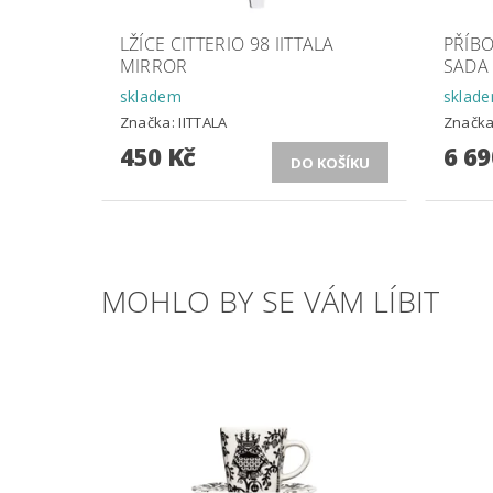
LŽÍCE CITTERIO 98 IITTALA
PŘÍBO
MIRROR
SADA 
skladem
sklad
Značka:
IITTALA
Značk
450 Kč
6 69
MOHLO BY SE VÁM LÍBIT