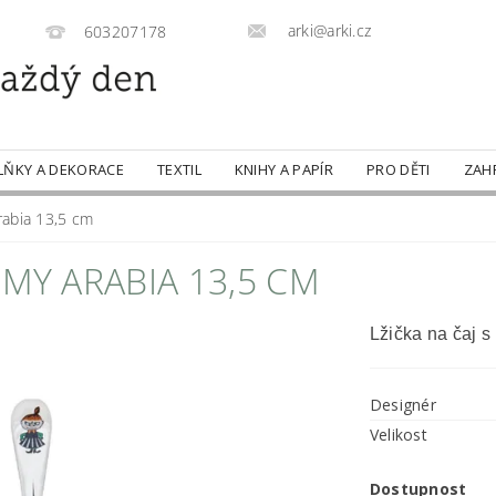
arki@arki.cz
603207178
LŇKY A DEKORACE
TEXTIL
KNIHY A PAPÍR
PRO DĚTI
ZAH
rabia 13,5 cm
 MY ARABIA 13,5 CM
Lžička na čaj s
Designér
Velikost
Dostupnost