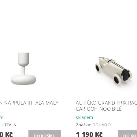
N NAPPULA IITTALA MALÝ
AUTÍČKO GRAND PRIX RA
CAR OOH NOO BÍLÉ
em
skladem
a:
IITTALA
Značka:
OOHNOO
0 Kč
1 190 Kč