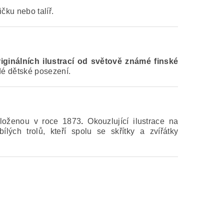
čku nebo talíř.
iginálních ilustrací od světově známé finské
dé dětské posezení.
loženou v roce 1873
.
Okouzlující ilustrace na
ých trolů, kteří spolu se skřítky a zvířátky