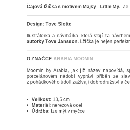
Čajová lžička s motivem Majky - Little My.
Ze
Design:
Tove Slotte
Ilustrátorka a návrhářka, která stojí za návr
autorky Tove Jansson.
Lžička je nejen perfekt
O ZNAČCE
ARABIA MOOMIN
:
Moomin by Arabia, jak již název napovídá,
porcelánovém nádobí vypráví příběh ze slavn
z pohádkového údolí zažívají dobrodružství a č
Velikost:
13,5 cm
Materiál
: nerezová ocel
Údržba:
lze mýt v myčce