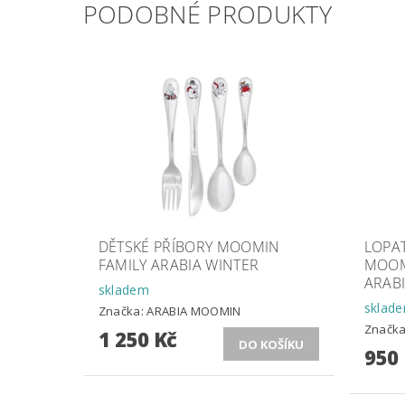
PODOBNÉ PRODUKTY
DĚTSKÉ PŘÍBORY MOOMIN
LOPA
FAMILY ARABIA WINTER
MOOM
ARABI
skladem
sklad
Značka:
ARABIA MOOMIN
Značk
1 250 Kč
950