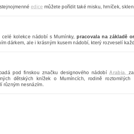
 stejnojmenné
edice
můžete pořídit také misku, hrníček, skleni
hem celé kolekce nádobí s Mumínky,
pracovala na základě or
ním dárkem, ale i krásným kusem nádobí, který rozveselí kaž
 spadá pod finskou značku designového nádobí
Arabia,
za
ých dětských knížek o Mumíncích, rodině roztomilých bíl
elí různým nesnázím.