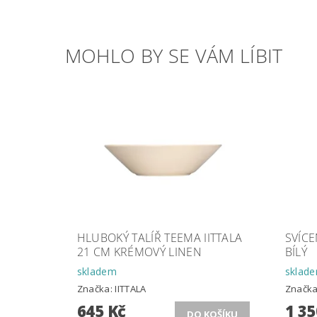
MOHLO BY SE VÁM LÍBIT
HLUBOKÝ TALÍŘ TEEMA IITTALA
SVÍCE
21 CM KRÉMOVÝ LINEN
BÍLÝ
skladem
sklad
Značka:
IITTALA
Značk
645 Kč
1 35