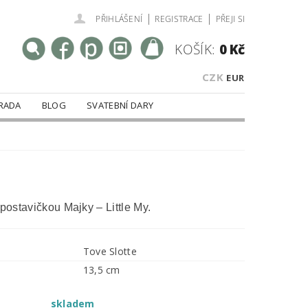
|
|
PŘIHLÁŠENÍ
REGISTRACE
PŘEJI SI
KOŠÍK:
0 Kč
CZK
EUR
RADA
BLOG
SVATEBNÍ DARY
 postavičkou Majky – Little My.
Tove Slotte
13,5 cm
skladem