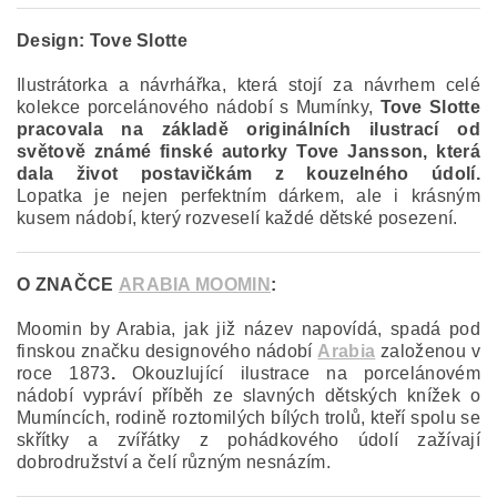
Design:
Tove Slotte
Ilustrátorka a návrhářka, která stojí za návrhem celé
kolekce porcelánového nádobí s Mumínky,
Tove Slotte
pracovala na základě originálních ilustrací od
světově známé finské autorky Tove Jansson, která
dala život postavičkám z kouzelného údolí.
Lopatka je nejen perfektním dárkem, ale i krásným
kusem nádobí, který rozveselí každé dětské posezení.
O ZNAČCE
ARABIA MOOMIN
:
Moomin by Arabia, jak již název napovídá, spadá pod
finskou značku designového nádobí
Arabia
založenou v
roce 1873
.
Okouzlující ilustrace na porcelánovém
nádobí vypráví příběh ze slavných dětských knížek o
Mumíncích, rodině roztomilých bílých trolů, kteří spolu se
skřítky a zvířátky z pohádkového údolí zažívají
dobrodružství a čelí různým nesnázím.