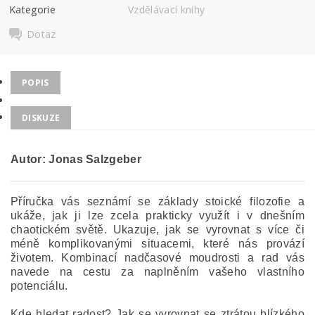
Kategorie
Vzdělávací knihy
Dotaz
POPIS
DISKUZE
Autor: Jonas Salzgeber
Příručka vás seznámí se základy stoické filozofie a
ukáže, jak ji lze zcela prakticky využít i v dnešním
chaotickém světě. Ukazuje, jak se vyrovnat s více či
méně komplikovanými situacemi, které nás provází
životem. Kombinací nadčasové moudrosti a rad vás
navede na cestu za naplněním vašeho vlastního
potenciálu.
Kde hledat radost? Jak se vyrovnat se ztrátou blízkého