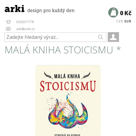
0 Kč
CZK
EUR
603207178
arki@arki.cz
MALÁ KNIHA STOICISMU *