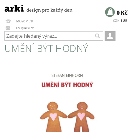
0 Kč
CZK
EUR
603207178
arki@arki.cz
UMĚNÍ BÝT HODNÝ