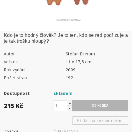
Kdo je to hodný člověk? Je to ten, kdo se rád podřizuje a
je tak trošku hloupý?
Autor
Stefan Einhorn
Velikost
11 x 17,5 cm
Rok vydání
2009
Počet stran
192
Dostupnost
skladem
215 Kč
Přidat na seznam přání
Značka
ČINTÁMANI