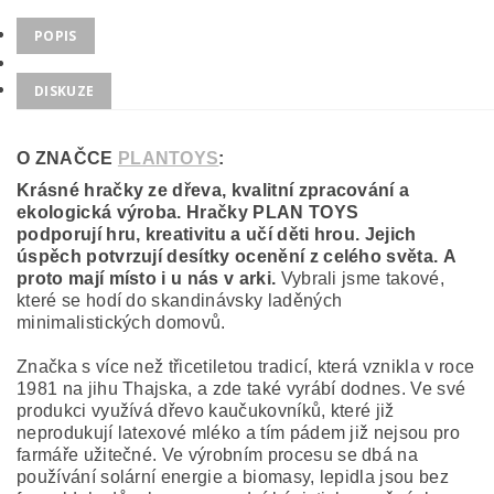
POPIS
DISKUZE
O ZNAČCE
PLANTOYS
:
Krásné hračky ze dřeva, kvalitní zpracování a
ekologická výroba. Hračky PLAN TOYS
podporují hru, kreativitu a učí děti hrou. Jejich
úspěch potvrzují desítky ocenění z celého světa. A
proto mají místo i u nás v arki.
Vybrali jsme takové,
které se hodí do skandinávsky laděných
minimalistických domovů.
Značka s více než třicetiletou tradicí, která vznikla v roce
1981 na jihu Thajska, a zde také vyrábí dodnes. Ve své
produkci využívá dřevo kaučukovníků, které již
neprodukují latexové mléko a tím pádem již nejsou pro
farmáře užitečné.
Ve výrobním procesu se dbá na
používání solární energie a biomasy, lepidla jsou bez