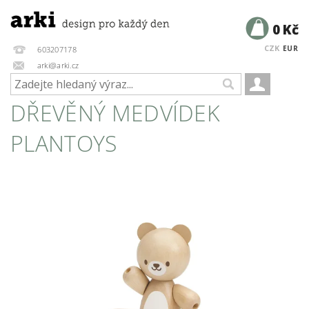
0 Kč
CZK
EUR
603207178
arki@arki.cz
DŘEVĚNÝ MEDVÍDEK
PLANTOYS