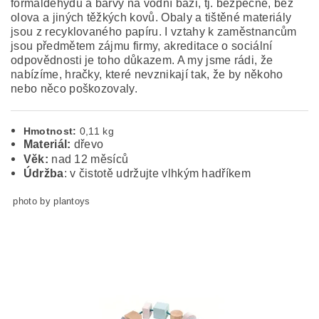
formaldehydů a barvy na vodní bázi, tj. bezpečné, bez
olova a jiných těžkých kovů. Obaly a tištěné materiály
jsou z recyklovaného papíru. I vztahy k zaměstnancům
jsou předmětem zájmu firmy, akreditace o sociální
odpovědnosti je toho důkazem. A my jsme rádi, že
nabízíme, hračky, které nevznikají tak, že by někoho
nebo něco poškozovaly.
Hmotnost:
0,11 kg
Materiál:
dřevo
Věk:
nad 12 měsíců
Údržba
: v čistotě udržujte vlhkým hadříkem
photo by plantoys