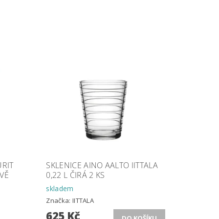
URIT
SKLENICE AINO AALTO IITTALA
VĚ
0,22 L ČIRÁ 2 KS
skladem
Značka:
IITTALA
625 Kč