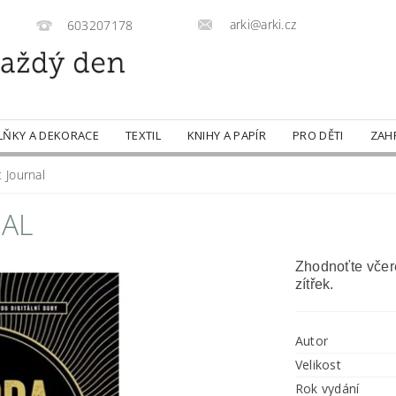
arki@arki.cz
603207178
LŇKY A DEKORACE
TEXTIL
KNIHY A PAPÍR
PRO DĚTI
ZAH
 Journal
NAL
Zhodnoťte včere
zítřek.
Autor
Velikost
Rok vydání