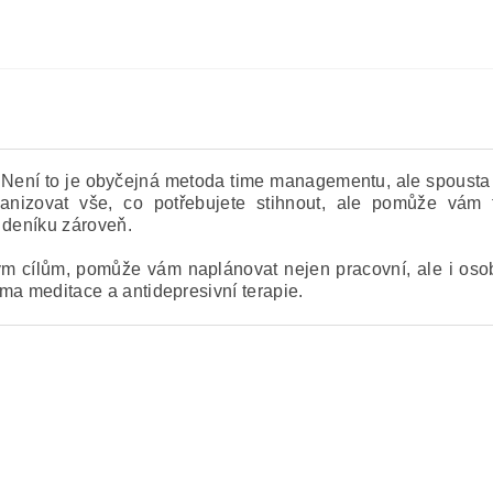
u. Není to je obyčejná metoda time managementu, ale spousta
izovat vše, co potřebujete stihnout, ale pomůže vám t
í deníku zároveň.
 cílům, pomůže vám naplánovat nejen pracovní, ale i osobn
forma meditace a antidepresivní terapie.