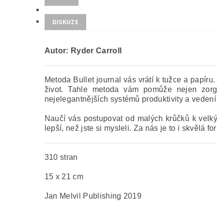
DISKUZE
Autor: Ryder Carroll
Metoda Bullet journal vás vrátí k tužce a papír
život.
Tahle metoda vám pomůže nejen zorgan
nejelegantnějších systémů produktivity a veden
Naučí vás postupovat od malých krůčků k velkým
lepší, než jste si mysleli. Za nás je to i skvělá 
310 stran
15 x 21 cm
Jan Melvil Publishing 2019