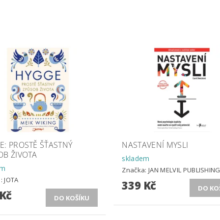
E: PROSTĚ ŠŤASTNÝ
NASTAVENÍ MYSLI
OB ŽIVOTA
skladem
em
Značka:
JAN MELVIL PUBLISHIN
a:
JOTA
339 Kč
 Kč