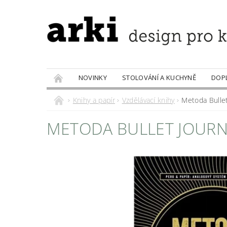
NOVINKY
STOLOVÁNÍ A KUCHYNĚ
DOP
PRODÁVANÉ ZNAČKY
DOBROTY
Knihy a papír
Vzdělávací knihy
Metoda Bullet
METODA BULLET JOUR