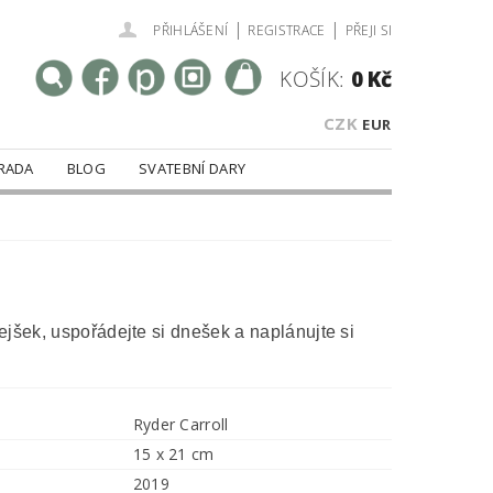
|
|
PŘIHLÁŠENÍ
REGISTRACE
PŘEJI SI
KOŠÍK:
0 Kč
CZK
EUR
RADA
BLOG
SVATEBNÍ DARY
jšek, uspořádejte si dnešek a naplánujte si
Ryder Carroll
15 x 21 cm
2019