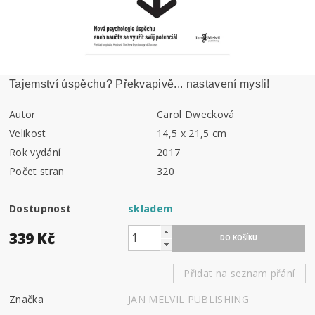
Tajemství úspěchu? Překvapivě... nastavení mysli!
Autor
Carol Dwecková
Velikost
14,5 x 21,5 cm
Rok vydání
2017
Počet stran
320
Dostupnost
skladem
339 Kč
Přidat na seznam přání
Značka
JAN MELVIL PUBLISHING