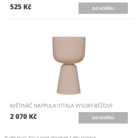
525 Kč
KVĚTINÁČ NAPPULA IITTALA VYSOKÝ BÉŽOVÝ
2 070 Kč
Buďte první, kdo napíše příspěvek k této položce.