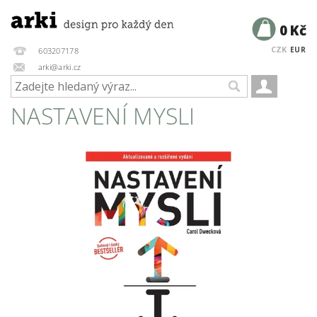
0 Kč
CZK
EUR
603207178
arki@arki.cz
NASTAVENÍ MYSLI