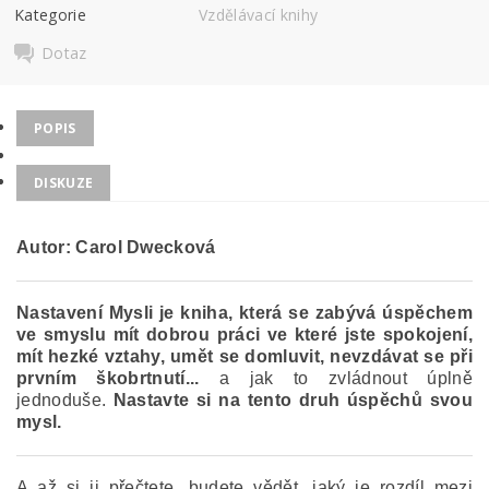
Kategorie
Vzdělávací knihy
Dotaz
POPIS
DISKUZE
Autor: Carol Dwecková
Nastavení Mysli je kniha, která se zabývá úspěchem
ve smyslu mít dobrou práci ve které jste spokojení,
mít hezké vztahy, umět se domluvit, nevzdávat se při
prvním škobrtnutí...
a jak to zvládnout úplně
jednoduše.
Nastavte si na tento druh úspěchů svou
mysl.
A až si ji přečtete, budete vědět, jaký je rozdíl mezi