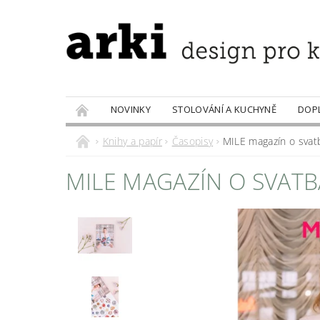
NOVINKY
STOLOVÁNÍ A KUCHYNĚ
DOP
PRODÁVANÉ ZNAČKY
DOBROTY
Knihy a papír
Časopisy
MILE magazín o svatb
MILE MAGAZÍN O SVATB