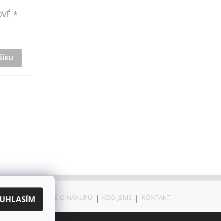
R
OVÉ *
ODSTOUPENÍ
|
VŠE O NÁKUPU
|
KDO JSME
|
KONTAKT
UHLASÍM