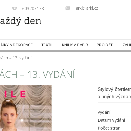
arki@arki.cz
603207178
LŇKY A DEKORACE
TEXTIL
KNIHY A PAPÍR
PRO DĚTI
ZAH
ách – 13. vydání
ÁCH – 13. VYDÁNÍ
Stylový čtvrtle
a jiných význa
Vydání
Datum vydání
Počet stran