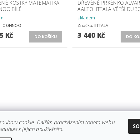
ĚNÉ KOSTKY MATEMATIKA
DŘEVĚNÉ PRKÉNKO ALVA
NOO BÍLÉ
AALTO IITTALA VĚTŠÍ DUB
em
skladem
a:
OOHNOO
Značka:
IITTALA
5 Kč
3 440 Kč
soubory cookie. Dalším procházením tohoto webu
CE IITTALA
|
KOLEKCE STELTON
|
DISTRIBUCE IITTALA
|
REKLAMACE/
SO
souhlas s jejich používáním.