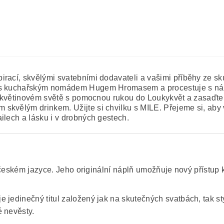
rací, skvělými svatebními dodavateli a vašimi příběhy ze sk
u s kuchařským nomádem Hugem Hromasem a procestuje s námi
e květinovém světě s pomocnou rukou do Loukykvět a zasaďte s
 skvělým drinkem. Užijte si chvilku s MILE. Přejeme si, ab
ilech a lásku i v drobných gestech.
v českém jazyce. Jeho originální náplň umožňuje nový přístup k
e jedinečný titul založený jak na skutečných svatbách, tak 
é nevěsty.