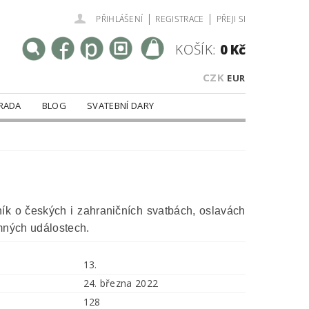
|
|
PŘIHLÁŠENÍ
REGISTRACE
PŘEJI SI
KOŠÍK:
0 Kč
CZK
EUR
RADA
BLOG
SVATEBNÍ DARY
tník o českých i zahraničních svatbách, oslavách
mných událostech.
13.
24. března 2022
128