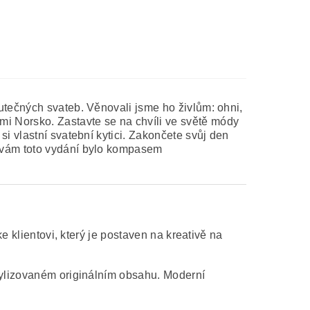
utečných svateb. Věnovali jsme ho živlům: ohni,
 Norsko. Zastavte se na chvíli ve světě módy
i vlastní svatební kytici. Zakončete svůj den
y vám toto vydání bylo kompasem
e klientovi, který je postaven na kreativě na
stylizovaném originálním obsahu. Moderní