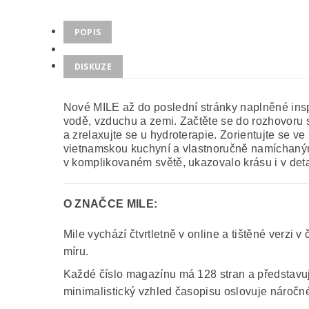
POPIS
DISKUZE
Nové MILE až do poslední stránky naplněné inspi
vodě, vzduchu a zemi. Začtěte se do rozhovor
a zrelaxujte se u hydroterapie. Zorientujte se v
vietnamskou kuchyní a vlastnoručně namíchaným
v komplikovaném světě, ukazovalo krásu i v deta
O ZNAČCE MILE:
Mile vychází čtvrtletně v online a tištěné verzi 
míru.
Každé číslo magazínu má 128 stran a představuj
minimalistický vzhled časopisu oslovuje náročn