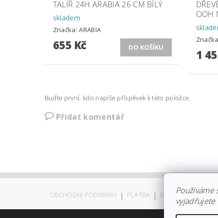
TALÍŘ 24H ARABIA 26 CM BÍLÝ
DŘEV
OOH 
skladem
sklad
Značka:
ARABIA
Značk
655 Kč
1 45
Buďte první, kdo napíše příspěvek k této položce.
Přidat komentář
Používáme 
OBCHODNÍ PODMÍNKY
|
PLATBA
|
DOPRAVA
|
KOLEK
vyjadřujete 