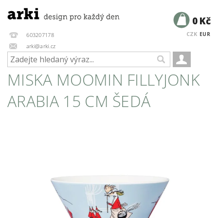
0 Kč
CZK
EUR
603207178
arki@arki.cz
MISKA MOOMIN FILLYJONK
ARABIA 15 CM ŠEDÁ