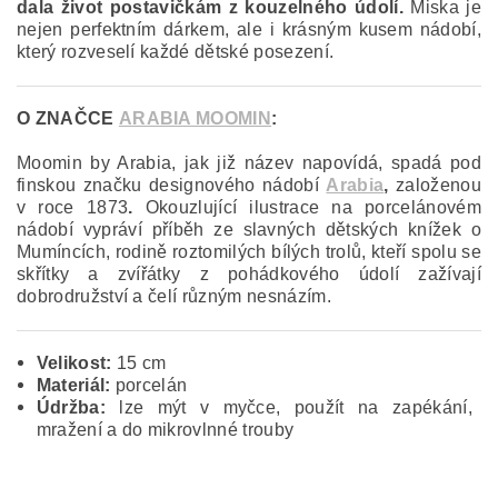
dala život postavičkám z kouzelného údolí.
Miska je
nejen perfektním dárkem, ale i krásným kusem nádobí,
který rozveselí každé dětské posezení.
O ZNAČCE
ARABIA MOOMIN
:
Moomin by Arabia, jak již název napovídá, spadá pod
finskou značku designového nádobí
Arabia
,
založenou
v roce 1873
.
Okouzlující ilustrace na porcelánovém
nádobí vypráví příběh ze slavných dětských knížek o
Mumíncích, rodině roztomilých bílých trolů, kteří spolu se
skřítky a zvířátky z pohádkového údolí zažívají
dobrodružství a čelí různým nesnázím.
Velikost:
15 cm
Materiál:
porcelán
Údržba:
lze mýt v myčce, použít na zapékání,
mražení a do mikrovlnné trouby