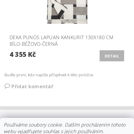
DEKA PUNOS LAPUAN KANKURIT 130X180 CM
BÍLO-BÉŽOVO-ČERNÁ
4 355 Kč
DETAIL
Buďte první, kdo napíše příspěvek k této položce.
Přidat komentář
OBCHODNÍ PODMÍNKY
|
PLATBA
|
DOPRAVA
|
KOLEKCE IITTALA
Používáme soubory cookie. Dalším procházením tohoto
|
KOLEKCE STELTON
|
DISTRIBUCE IITTALA
|
REKLAMACE/ODSTOUPENÍ
|
VŠE O NÁKUPU
|
KDO JSME
|
webu vyjadřujete souhlas s jejich používáním.