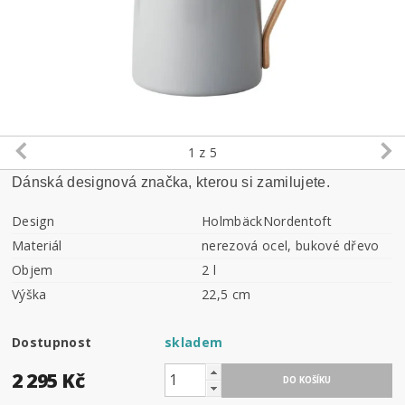
1
z 5
Dánská designová značka, kterou si zamilujete.
Design
HolmbäckNordentoft
Materiál
nerezová ocel, bukové dřevo
Objem
2 l
Výška
22,5 cm
Dostupnost
skladem
2 295 Kč