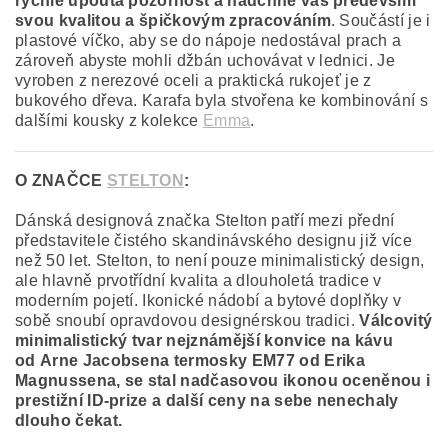
rychle upoutá pozornost a nadchne vás především
svou
kvalitou a špičkovým zpracováním
. Součástí je i
plastové víčko, aby se do nápoje nedostával prach a
zároveň abyste mohli džbán uchovávat v lednici. Je
vyroben z nerezové oceli a praktická rukojeť je z
bukového dřeva. Karafa byla stvořena ke kombinování s
dalšími kousky z kolekce
Emma
.
O ZNAČCE
STELTON
:
Dánská designová značka Stelton patří mezi přední
představitele čistého skandinávského designu již více
než 50 let. Stelton, to není pouze minimalistický design,
ale hlavně prvotřídní kvalita a dlouholetá tradice v
moderním pojetí. Ikonické nádobí a bytové doplňky v
sobě snoubí opravdovou designérskou tradici.
Válcovitý
minimalistický tvar nejznámější konvice na kávu
od
Arne Jacobsen
a termosky EM77 od
Erika
Magnussena,
se stal nadčasovou ikonou oceněnou i
prestižní ID-prize a další ceny na sebe nenechaly
dlouho čekat.