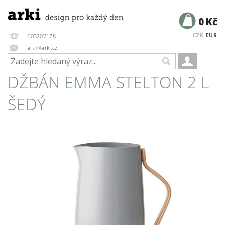
0 Kč
CZK
EUR
603207178
arki@arki.cz
DŽBÁN EMMA STELTON 2 L
ŠEDÝ