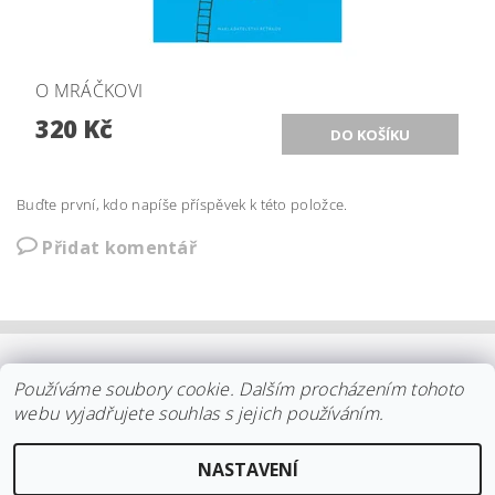
O MRÁČKOVI
320 Kč
Buďte první, kdo napíše příspěvek k této položce.
Přidat komentář
OBCHODNÍ PODMÍNKY
|
PLATBA
|
DOPRAVA
|
KOLEKCE IITTALA
Používáme soubory cookie. Dalším procházením tohoto
|
KOLEKCE STELTON
|
DISTRIBUCE IITTALA
|
REKLAMACE/ODSTOUPENÍ
|
VŠE O NÁKUPU
|
KDO JSME
|
webu vyjadřujete souhlas s jejich používáním.
KONTAKT
NASTAVENÍ