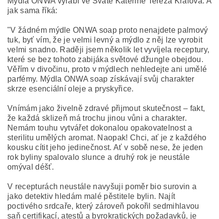
Mýdla ONWA vyrábí ve Svaté Kateřině Tereza Králová. A
jak sama říká:
"V žádném mýdle ONWA soap proto nenajdete palmový
tuk, byť vím, že je velmi levný a mýdlo z něj lze vyrobit
velmi snadno. Raději jsem několik let vyvíjela receptury,
které se bez tohoto zabijáka světové džungle obejdou.
Věřím v divočinu, proto v mýdlech nehledejte ani umělé
parfémy. Mýdla ONWA soap získávají svůj charakter
skrze esenciální oleje a pryskyřice.
Vnímám jako živelně zdravé přijmout skutečnost – fakt,
že každá sklizeň má trochu jinou vůni a charakter.
Nemám touhu vytvářet dokonalou opakovatelnost a
sterilitu umělých aromat. Naopak! Chci, ať je z každého
kousku cítit jeho jedinečnost. Ať v sobě nese, že jeden
rok byliny spalovalo slunce a druhý rok je neustále
omýval déšť.
V recepturách neustále navyšuji poměr bio surovin a
jako detektiv hledám malé pěstitele bylin. Najít
poctivého srdcaře, který zároveň pokořil sedmihlavou
saň certifikací, atestů a byrokratických požadavků, je