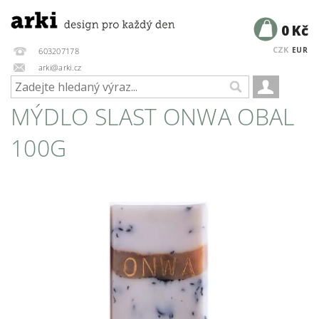
0 Kč
CZK
EUR
603207178
arki@arki.cz
MÝDLO SLAST ONWA OBAL
100G