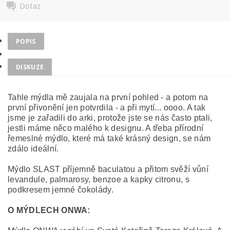
Dotaz
POPIS
DISKUZE
Tahle mýdla mě zaujala na první pohled - a potom na
první přivonění jen potvrdila - a při mytí... oooo. A tak
jsme je zařadili do arki, protože jste se nás často ptali,
jestli máme něco malého k designu. A třeba přírodní
řemeslné mýdlo, které má také krásný design, se nám
zdálo ideální.
Mýdlo SLAST příjemně baculatou a přitom svěží vůní
levandule, palmarosy, benzoe a kapky citronu, s
podkresem jemné čokolády.
O MÝDLECH ONWA: