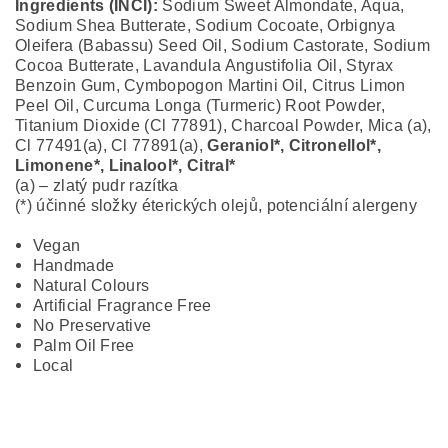
Ingredients (INCI):
Sodium Sweet Almondate, Aqua,
Sodium Shea Butterate, Sodium Cocoate, Orbignya
Oleifera (Babassu) Seed Oil, Sodium Castorate, Sodium
Cocoa Butterate, Lavandula Angustifolia Oil, Styrax
Benzoin Gum, Cymbopogon Martini Oil, Citrus Limon
Peel Oil, Curcuma Longa (Turmeric) Root Powder,
Titanium Dioxide (Cl 77891), Charcoal Powder, Mica (a),
Cl 77491(a), Cl 77891(a),
Geraniol*, Citronellol*,
Limonene*, Linalool*, Citral*
(a) – zlatý pudr razítka
(*) účinné složky éterických olejů, potenciální alergeny
Vegan
Handmade
Natural Colours
Artificial Fragrance Free
No Preservative
Palm Oil Free
Local