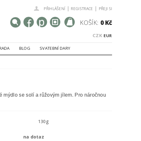
|
|
PŘIHLÁŠENÍ
REGISTRACE
PŘEJI SI
KOŠÍK:
0 Kč
CZK
EUR
RADA
BLOG
SVATEBNÍ DARY
 mýdlo se solí a růžovým jílem. Pro náročnou
130g
na dotaz