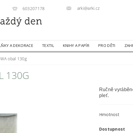
arki@arki.cz
603207178
LŇKY A DEKORACE
TEXTIL
KNIHY A PAPÍR
PRO DĚTI
ZAH
NWA obal 130g
L 130G
Ručně vyráběné
pleť.
Hmotnost
Dostupnost