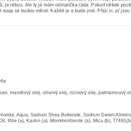
ků, je rébus. Ale ty já mám odmalička ráda. Pokud někde poctiv
oap se budou měnit. Každé je a bude jiné. Přeji si, ať jsou 
oby
, mandlový olej, olivový olej, ricinový olej, palmarosový ese
oride, Aqua, Sodium Shea Butterate, Sodium Sweet Almonda
 Illite (a), Kaolin (a), Montmorillonite (a), Mica (b), 77491(b