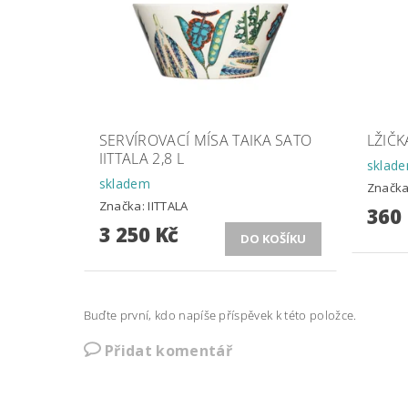
SERVÍROVACÍ MÍSA TAIKA SATO
LŽIČK
IITTALA 2,8 L
sklad
skladem
Značk
Značka:
IITTALA
360
3 250 Kč
Buďte první, kdo napíše příspěvek k této položce.
Přidat komentář