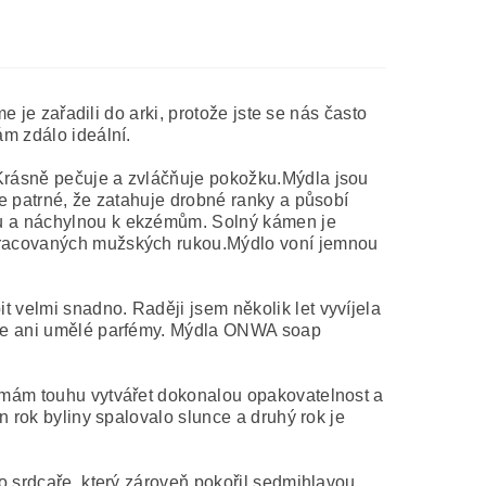
e je zařadili do arki, protože jste se nás často
ám zdálo ideální.
 Krásně pečuje a zvláčňuje pokožku.Mýdla jsou
je patrné, že zatahuje drobné ranky a působí
nou a náchylnou k ekzémům. Solný kámen je
 upracovaných mužských rukou.Mýdlo voní jemnou
 velmi snadno. Raději jsem několik let vyvíjela
ejte ani umělé parfémy. Mýdla ONWA soap
Nemám touhu vytvářet dokonalou opakovatelnost a
n rok byliny spalovalo slunce a druhý rok je
ho srdcaře, který zároveň pokořil sedmihlavou