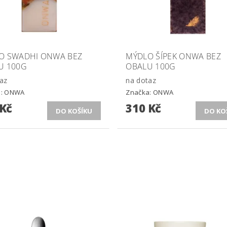
O SWADHI ONWA BEZ
MÝDLO ŠÍPEK ONWA BEZ
U 100G
OBALU 100G
az
na dotaz
a:
ONWA
Značka:
ONWA
 Kč
310 Kč