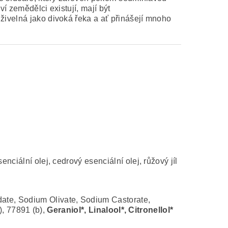
í zemědělci existují, mají být
živelná jako divoká řeka a ať přinášejí mnoho
nciální olej, cedrový esenciální olej, růžový jíl
te, Sodium Olivate, Sodium Castorate,
), 77891 (b),
Geraniol*, Linalool*, Citronellol*