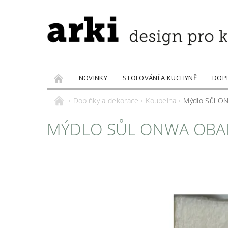
NOVINKY
STOLOVÁNÍ A KUCHYNĚ
DOP
PRODÁVANÉ ZNAČKY
DOBROTY
Doplňky a dekorace
Koupelna
Mýdlo Sůl O
MÝDLO SŮL ONWA OBA