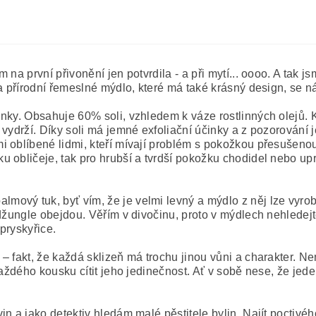
a první přivonění jen potvrdila - a při mytí... oooo. A tak jsm
ba přírodní řemeslné mýdlo, které má také krásný design, se n
inky. Obsahuje 60% soli, vzhledem k váze rostlinných olejů.
vydrží. Díky soli má jemné exfoliační účinky a z pozorování 
i oblíbené lidmi, kteří mívají problém s pokožkou přesuše
u obličeje, tak pro hrubší a tvrdší pokožku chodidel nebo
vý tuk, byť vím, že je velmi levný a mýdlo z něj lze vyrobit
é džungle obejdou. Věřím v divočinu, proto v mýdlech nehled
 pryskyřice.
– fakt, že každá sklizeň má trochu jinou vůni a charakter. 
každého kousku cítit jeho jedinečnost. Ať v sobě nese, že jede
n a jako detektiv hledám malé pěstitele bylin. Najít poctivé