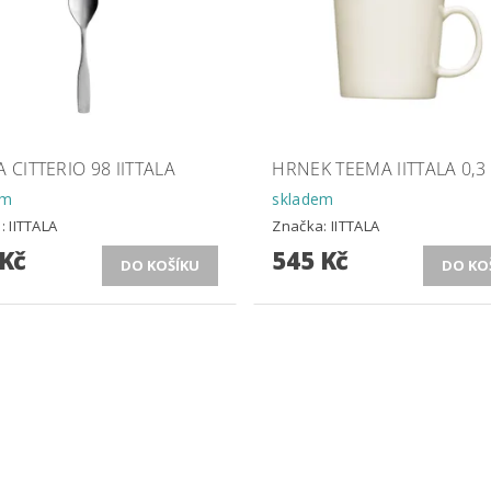
A CITTERIO 98 IITTALA
HRNEK TEEMA IITTALA 0,3 
em
skladem
a:
IITTALA
Značka:
IITTALA
 Kč
545 Kč