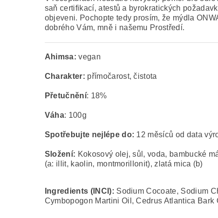
saň certifikací, atestů a byrokratických požadav
objeveni.
Pochopte tedy prosím, že mýdla ONWA s
dobrého Vám, mně i našemu Prostředí.
Ahimsa:
vegan
Charakter:
přímočarost, čistota
Přetučnění
: 18%
Váha
: 100g
Spotřebujte nejlépe do:
12 měsíců od data výr
Složení:
Kokosový olej, sůl, voda, bambucké máslo
(a: illit, kaolin, montmorillonit), zlatá mica (b)
Ingredients (INCI):
Sodium Cocoate, Sodium Chl
Cymbopogon Martini Oil, Cedrus Atlantica Bark Oil,