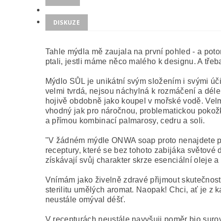
DISKUZE
Tahle mýdla mě zaujala na první pohled - a potom n
ptali, jestli máme něco malého k designu. A tře
Mýdlo SŮL je unikátní svým složením i svými úč
velmi tvrdá, nejsou náchylná k rozmáčení a déle 
hojivě obdobně jako koupel v mořské vodě. Velm
vhodný jak pro náročnou, problematickou pokožk
a přímou kombinací palmarosy, cedru a soli.
"V žádném mýdle ONWA soap proto nenajdete palmo
receptury, které se bez tohoto zabijáka světov
získávají svůj charakter skrze esenciální oleje a
Vnímám jako živelně zdravé přijmout skutečnost 
sterilitu umělých aromat. Naopak! Chci, ať je z 
neustále omýval déšť.
V recepturách neustále navyšuji poměr bio surovi