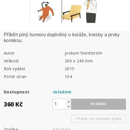
Příběh plný humoru doplněný o koláže, kresby a prvky
komiksu.
Autor
Jockum Nordström
Velikost
200 x 240 mm
Rok vydání
2015
Počet stran
104
Dostupnost
skladem
360 Kč
Přidat na seznam přání
Značka
BAOBAB