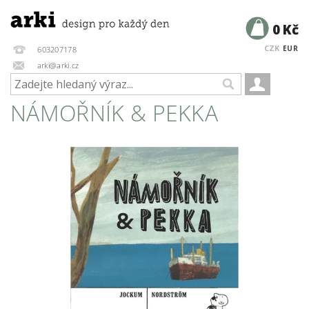
0 Kč
CZK
EUR
603207178
arki@arki.cz
NÁMOŘNÍK & PEKKA