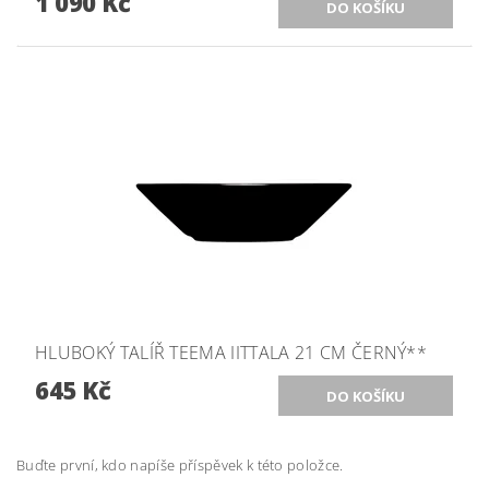
1 090 Kč
HLUBOKÝ TALÍŘ TEEMA IITTALA 21 CM ČERNÝ**
645 Kč
Buďte první, kdo napíše příspěvek k této položce.