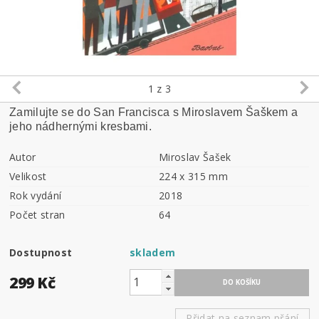
1
z 3
Zamilujte se do San Francisca s Miroslavem Šaškem a
jeho nádhernými kresbami.
Autor
Miroslav Šašek
Velikost
224 x 315 mm
Rok vydání
2018
Počet stran
64
Dostupnost
skladem
299 Kč
Přidat na seznam přání