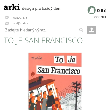
0 Kč
CZK
EUR
603207178
arki@arki.cz
TO JE SAN FRANCISCO