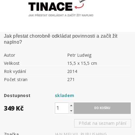
Jak přestat chorobně odkládat povinnosti a začít žít
naplno?
Autor
Petr Ludwig
Velikost
15,5 x 15,5 cm
Rok vydání
2014
Počet stran
271
Dostupnost
skladem
349 Kč
Přidat na seznam přání
Značka
JAN MELVIL PUBLISHING