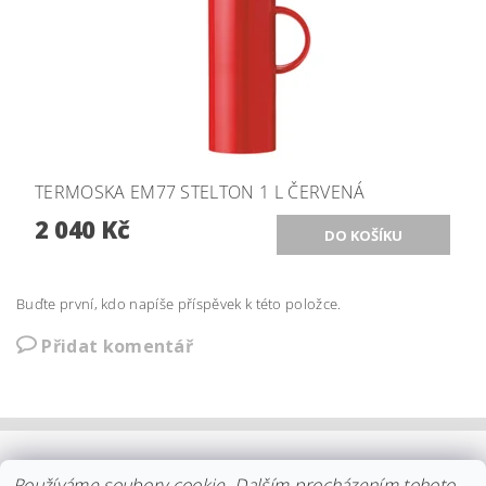
TERMOSKA EM77 STELTON 1 L ČERVENÁ
2 040 Kč
Buďte první, kdo napíše příspěvek k této položce.
Přidat komentář
OBCHODNÍ PODMÍNKY
|
PLATBA
|
DOPRAVA
|
KOLEKCE IITTALA
Používáme soubory cookie. Dalším procházením tohoto
KOLEKCE STELTON
DISTRIBUCE IITTALA