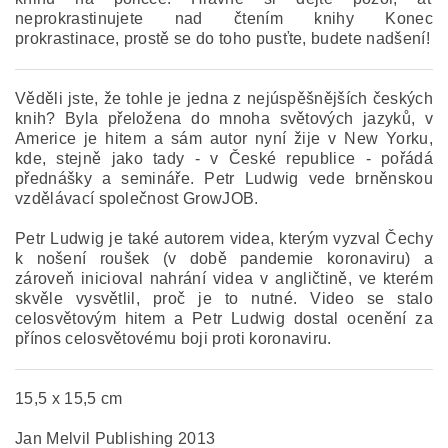
neprokrastinujete nad čtením knihy Konec
prokrastinace, prostě se do toho pusťte, budete nadšení!
Věděli jste, že tohle je jedna z nejúspěšnějších českých
knih? Byla přeložena do mnoha světových jazyků, v
Americe je hitem a sám autor nyní žije v New Yorku,
kde, stejně jako tady - v České republice - pořádá
přednášky a semináře. Petr Ludwig vede brněnskou
vzdělávací společnost GrowJOB.
Petr Ludwig je také autorem videa, kterým vyzval Čechy
k nošení roušek (v době pandemie koronaviru) a
zároveň inicioval nahrání videa v angličtině, ve kterém
skvěle vysvětlil, proč je to nutné. Video se stalo
celosvětovým hitem a Petr Ludwig dostal ocenění za
přínos celosvětovému boji proti koronaviru.
15,5 x 15,5 cm
Jan Melvil Publishing 2013