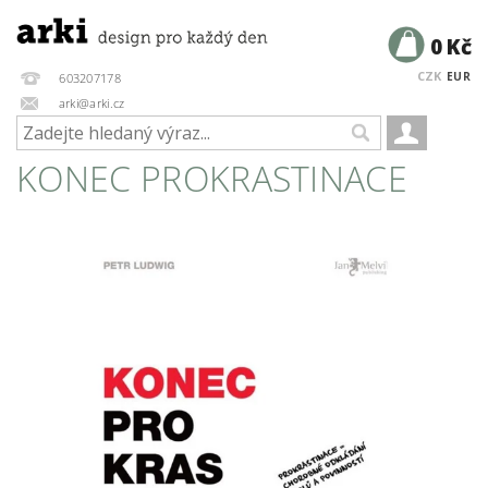
0 Kč
CZK
EUR
603207178
arki@arki.cz
KONEC PROKRASTINACE