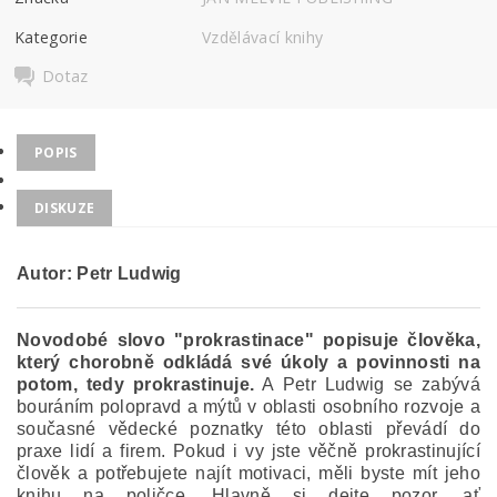
Kategorie
Vzdělávací knihy
Dotaz
POPIS
DISKUZE
Autor: Petr Ludwig
Novodobé slovo "prokrastinace" popisuje člověka,
který chorobně odkládá své úkoly a povinnosti na
potom, tedy prokrastinuje.
A Petr Ludwig se zabývá
bouráním polopravd a mýtů v oblasti osobního rozvoje a
současné vědecké poznatky této oblasti převádí do
praxe lidí a firem. Pokud i vy jste věčně prokrastinující
člověk a potřebujete najít motivaci, měli byste mít jeho
knihu na poličce. Hlavně si dejte pozor, ať