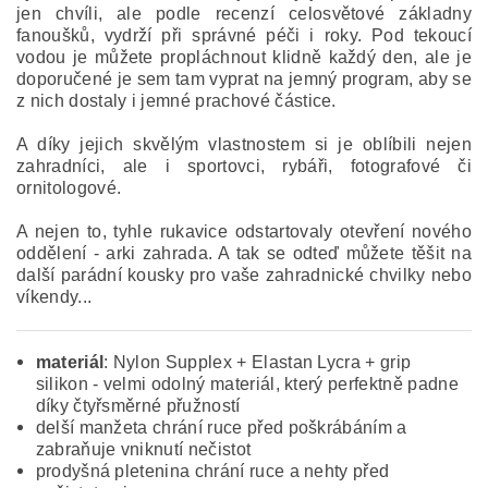
jen chvíli, ale podle recenzí celosvětové základny
fanoušků, vydrží při správné péči i roky. Pod tekoucí
vodou je můžete propláchnout klidně každý den, ale je
doporučené je sem tam vyprat na jemný program, aby se
z nich dostaly i jemné prachové částice.
A díky jejich skvělým vlastnostem si je oblíbili nejen
zahradníci, ale i sportovci, rybáři, fotografové či
ornitologové.
A nejen to, tyhle rukavice odstartovaly otevření nového
oddělení - arki zahrada. A tak se odteď můžete těšit na
další parádní kousky pro vaše zahradnické chvilky nebo
víkendy...
materiál
: Nylon Supplex + Elastan Lycra + grip
silikon - velmi odolný materiál, který perfektně padne
díky čtyřsměrné přužností
delší manžeta chrání ruce před poškrábáním a
zabraňuje vniknutí nečistot
prodyšná pletenina chrání ruce a nehty před