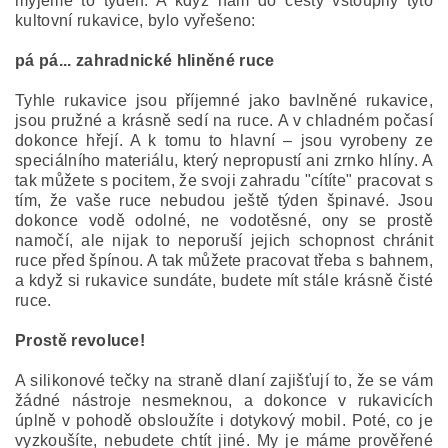
myjeme to týden. A když nám do cesty vstoupily tyto
kultovní rukavice, bylo vyřešeno:
pá pá... zahradnické hliněné ruce
Tyhle rukavice jsou příjemné jako bavlněné rukavice,
jsou pružné a krásně sedí na ruce. A v chladném počasí
dokonce hřejí. A k tomu to hlavní – jsou vyrobeny ze
speciálního materiálu, který nepropustí ani zrnko hlíny. A
tak můžete s pocitem, že svoji zahradu "cítíte" pracovat s
tím, že vaše ruce nebudou ještě týden špinavé. Jsou
dokonce vodě odolné, ne vodotěsné, ony se prostě
namočí, ale nijak to neporuší jejich schopnost chránit
ruce před špínou. A tak můžete pracovat třeba s bahnem,
a když si rukavice sundáte, budete mít stále krásně čisté
ruce.
Prostě revoluce!
A silikonové tečky na straně dlaní zajišťují to, že se vám
žádné nástroje nesmeknou, a dokonce v rukavicích
úplně v pohodě obsloužíte i dotykový mobil. Poté, co je
vyzkoušíte, nebudete chtít jiné. My je máme prověřené