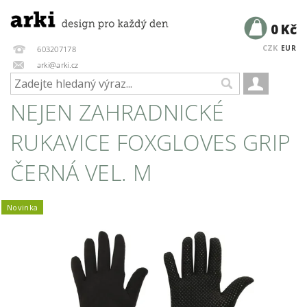
0 Kč
CZK
EUR
603207178
arki@arki.cz
NEJEN ZAHRADNICKÉ
RUKAVICE FOXGLOVES GRIP
ČERNÁ VEL. M
Novinka