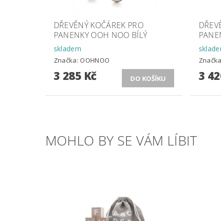
DŘEVĚNÝ KOČÁREK PRO
DŘEV
PANENKY OOH NOO BÍLÝ
PANE
skladem
sklad
Značka:
OOHNOO
Značk
3 285 Kč
3 42
MOHLO BY SE VÁM LÍBIT