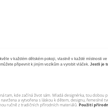
kvěle v každém dětském pokoji, vlastně v každé místnosti v
 můžete připevnit k jiným vozíkům a vyrobit vláček.
Jestli je
ná tam, kde začíná život sám. Mladá designérka, tou dobou pr
 navržena a vytvořena s láskou k dětem, designu, řemeslné tvo
ou ručně z tradičních přírodních materiálů.
Použití přírod