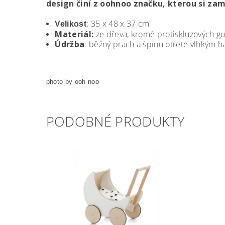
design činí z oohnoo značku, kterou si zami
: 35 x 48 x 37 cm
Velikost
Materiál:
ze dřeva, kromě protiskluzových 
Údržba
: běžný prach a špínu otřete vlhkým h
photo by ooh noo
PODOBNÉ PRODUKTY