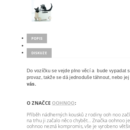
POPIS
DISKUZE
Do vozíčku se vejde plno věcí a bude vypadat s
provaz, takže se dá jednoduše táhnout, nebo jej
vás.
O ZNAČCE
OOHNOO
:
Příběh nádherných kousků z rodiny ooh noo začí
na trhu ji začalo něco chybět… Značka oohnoo je
oohnoo nezná kompromis, vše je vyrobeno většin