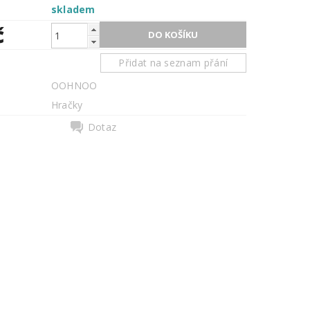
skladem
č
Přidat na seznam přání
OOHNOO
Hračky
Dotaz