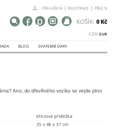
|
|
PŘIHLÁŠENÍ
REGISTRACE
PŘEJI SI
KOŠÍK:
0 Kč
CZK
EUR
RADA
BLOG
SVATEBNÍ DARY
árna? Ano, do dřevěného vozíku se vejde plno
březová překližka
35 x 48 x 37 cm