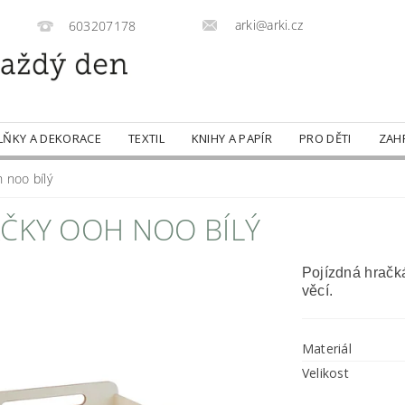
arki@arki.cz
603207178
LŇKY A DEKORACE
TEXTIL
KNIHY A PAPÍR
PRO DĚTI
ZAH
 noo bílý
AČKY OOH NOO BÍLÝ
Pojízdná hračk
věcí.
Materiál
Velikost