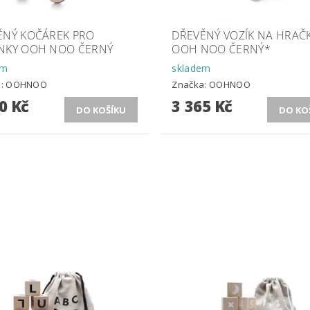
ĚNÝ KOČÁREK PRO
DŘEVĚNÝ VOZÍK NA HRAČ
NKY OOH NOO ČERNÝ
OOH NOO ČERNÝ*
em
skladem
a:
OOHNOO
Značka:
OOHNOO
0 Kč
3 365 Kč