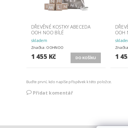
DŘEVĚNÉ KOSTKY ABECEDA
DŘEV
OOH NOO BÍLÉ
OOH 
skladem
sklad
Značka:
OOHNOO
Značk
1 455 Kč
1 45
Buďte první, kdo napíše příspěvek k této položce.
Přidat komentář