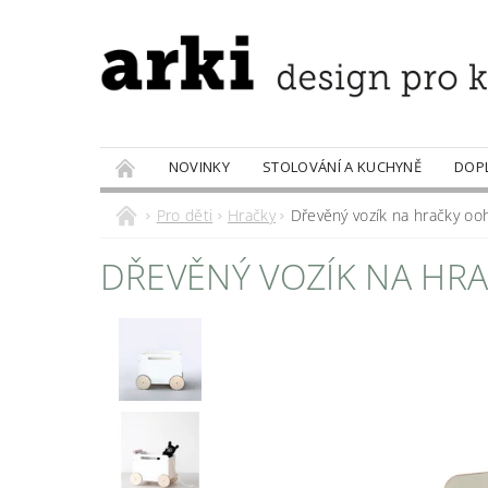
NOVINKY
STOLOVÁNÍ A KUCHYNĚ
DOP
PRODÁVANÉ ZNAČKY
DOBROTY
Pro děti
Hračky
Dřevěný vozík na hračky ooh
DŘEVĚNÝ VOZÍK NA HR