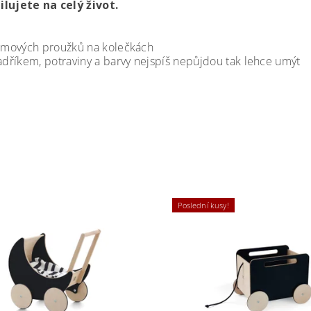
lujete na celý život.
gumových proužků na kolečkách
adříkem, potraviny a barvy nejspíš nepůjdou tak lehce umýt
Poslední kusy!