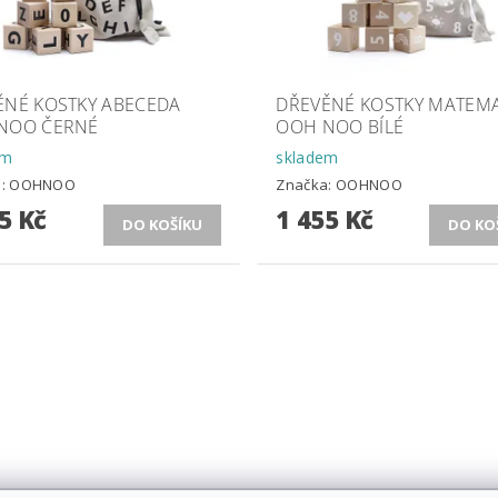
ĚNÉ KOSTKY ABECEDA
DŘEVĚNÉ KOSTKY MATEMA
NOO ČERNÉ
OOH NOO BÍLÉ
em
skladem
a:
OOHNOO
Značka:
OOHNOO
5 Kč
1 455 Kč