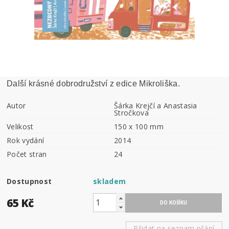
Další krásné dobrodružství z edice Mikroliška.
Autor
Šárka Krejčí a Anastasia
Stročkova
Velikost
150 x 100 mm
Rok vydání
2014
Počet stran
24
Dostupnost
skladem
65 Kč
Přidat na seznam přání