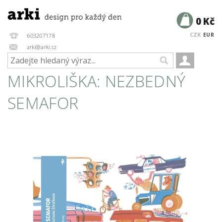
0 Kč
CZK
EUR
603207178
arki@arki.cz
MIKROLIŠKA: NEZBEDNÝ
SEMAFOR