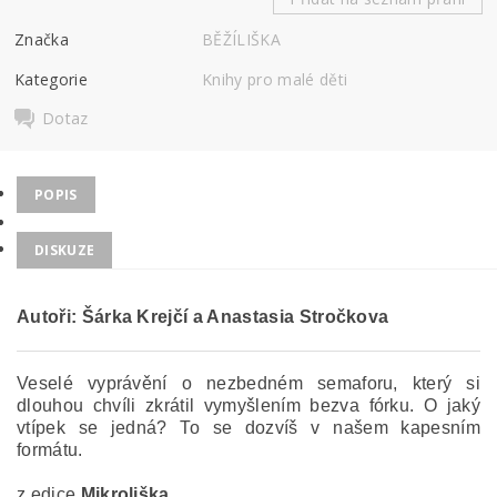
Značka
BĚŽÍLIŠKA
Kategorie
Knihy pro malé děti
Dotaz
POPIS
DISKUZE
Autoři: Šárka Krejčí a Anastasia Stročkova
Veselé vyprávění o nezbedném semaforu, který si
dlouhou chvíli zkrátil vymyšlením bezva fórku. O jaký
vtípek se jedná? To se dozvíš v našem kapesním
formátu.
z edice
Mikroliška