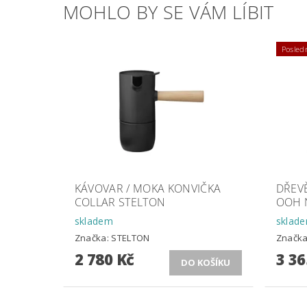
MOHLO BY SE VÁM LÍBIT
Posledn
KÁVOVAR / MOKA KONVIČKA
DŘEV
COLLAR STELTON
OOH 
skladem
sklad
Značka:
STELTON
Značk
2 780 Kč
3 36