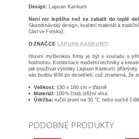
Design:
Lapuan Kankurit
Není nic lepšího než se zabalit do teplé d
Skandinávský design, kvalitní materiál a tradičn
část ve Finsku).
O ZNAČCE
LAPUAN KANKURIT
:
Hlavní myšlenkou firmy je být v souladu s přír
hodnotou. Kombinace moderní techniky a kreativ
jak používat výrobky Lapuan Kankurit: přikrývky 
vás budou těšit po desetiletí, což znamená, že 
Velikost:
130 x 180 cm + třásně
Materiál:
100% čistá střižní vlna
Údržba:
ruční praní na 30 °C nebo suché čišt
PODOBNÉ PRODUKTY