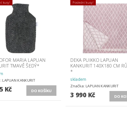
í kusy!
Poslední kusy!
OFOR MARIA LAPUAN
DEKA PUIKKO LAPUAN
URIT TMAVĚ ŠEDÝ*
KANKURIT 140X180 CM R
*
em
skladem
a:
LAPUAN KANKURIT
Značka:
LAPUAN KANKURIT
5 Kč
3 990 Kč