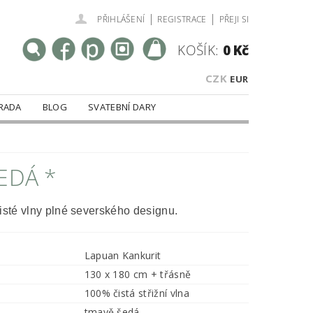
|
|
PŘIHLÁŠENÍ
REGISTRACE
PŘEJI SI
KOŠÍK:
0 Kč
CZK
EUR
RADA
BLOG
SVATEBNÍ DARY
EDÁ *
isté vlny plné severského designu.
Lapuan Kankurit
130 x 180 cm + třásně
100% čistá střižní vlna
tmavě šedá