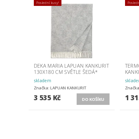
Poslední kusy!
Posledn
DEKA MARIA LAPUAN KANKURIT
TERM
130X180 CM SVĚTLE ŠEDÁ*
KANK
skladem
sklad
Značka:
LAPUAN KANKURIT
Značk
3 535 Kč
1 31