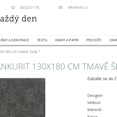
arki@arki.cz
603207178
LŇKY A DEKORACE
TEXTIL
KNIHY A PAPÍR
PRO DĚTI
ZAH
30x180 cm tmavě šedá *
NKURIT 130X180 CM TMAVĚ Š
Zabalte se do č
Designér
Velikost
Materiál
Barva