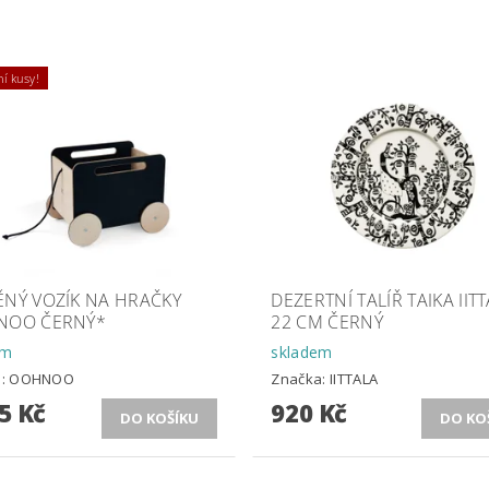
í kusy!
ĚNÝ VOZÍK NA HRAČKY
DEZERTNÍ TALÍŘ TAIKA IIT
NOO ČERNÝ*
22 CM ČERNÝ
em
skladem
a:
OOHNOO
Značka:
IITTALA
5 Kč
920 Kč