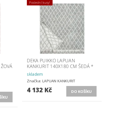
Poslední kusy!
DEKA PUIKKO LAPUAN
ŮŽOVÁ
KANKURIT 140X180 CM ŠEDÁ *
skladem
Značka:
LAPUAN KANKURIT
4 132 Kč