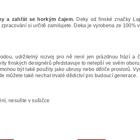
eky a zahřát se horkým čajem.
Deky od finské značky Lapu
í zpracování si určitě zamilujete. Deka je vyrobena ze 100% 
odou, udržitelný rozvoj pro ně není jen prázdnou frází a čis
ity finských designérů představuje to nelepší ve svém obor
mohou být také použity jako ubrusy nebo děliče prostorů. Vyso
zde můžete také nechat trvalé dědictví pro budoucí generace.
ění, nesušte v sušičce