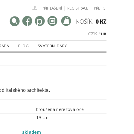
|
|
PŘIHLÁŠENÍ
REGISTRACE
PŘEJI SI
KOŠÍK:
0 Kč
CZK
EUR
RADA
BLOG
SVATEBNÍ DARY
od italského architekta.
broušená nerezová ocel
19 cm
skladem