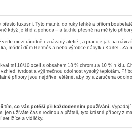
 přesto luxusní. Tyto matné, do ruky lehké a přitom boubelat
vně když je klid a pohoda – a takhle přesně na mě tyto příbory
rý vede mezinárodně uznávaný ateliér, a pracuje jak na návrz
alia, módní dům Hermés a nebo výrobce nábytku Kartell.
Za n
 kvalitní 18/10 oceli s obsahem 18 % chromu a 10 % niklu. Chr
ý vzhled, tvrdost a výjimečnou odolnost vysoký teplotám. Pří
. Matné příbory jsou nejdříve leštěné, aby byla zaručena odol
ě tím, co vás potěší při každodenním používání.
Vypadají 
si jen užíváte čas s rodinou a přáteli, tyto krásné příbory z
 set lžíce a vidličky.