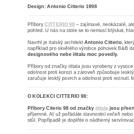
Design:
Antonio Citterio 1998
Příbory
CITTERIO 98
– zajímavé, neokázalé, ale
pohled. U nás na stole se to nemusí blýskat, hla
Navrhl je italský architekt
Antonio Citterio
, kte
například pro skvělého výrobce pohovek B&B it
designového nebe iittalu moc povedly.
Příbory od značky iittala jsou vyrobeny z vysoce
odolnost proti korozi a zároveň způsobuje leskl
zaručuje lesklý povrch a odolnost proti reznutí
O KOLEKCI CITTERIO 98:
Příbory Citerio 98 od značky
iittala
jsou přesn
příjemné. Ať už pořádáte slavnostní večeři nebo 
stůl. Popřípadě je doplňte o nádherný servírovací