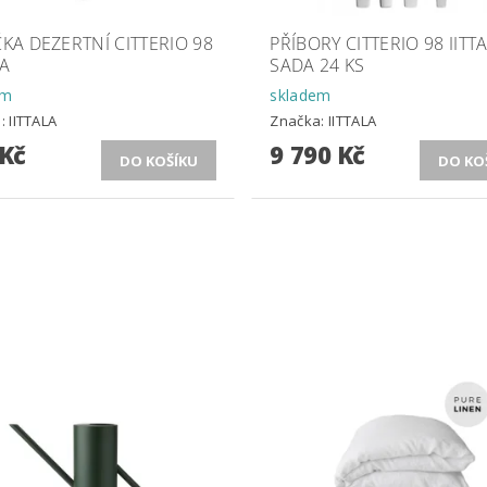
ČKA DEZERTNÍ CITTERIO 98
PŘÍBORY CITTERIO 98 IITT
LA
SADA 24 KS
em
skladem
a:
IITTALA
Značka:
IITTALA
 Kč
9 790 Kč