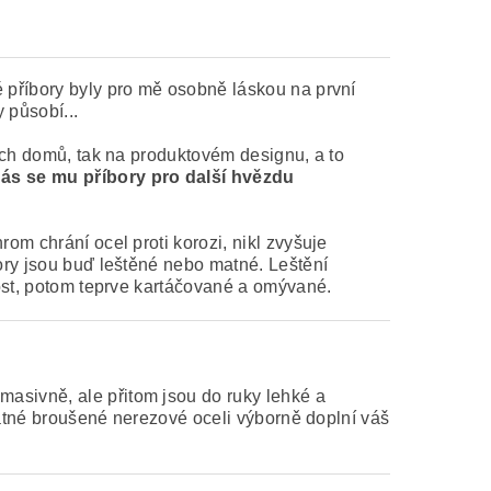
é příbory byly pro mě osobně láskou na první
 působí...
ích domů, tak na produktovém designu, a to
ás se mu příbory pro další hvězdu
om chrání ocel proti korozi, nikl zvyšuje
bory jsou buď leštěné nebo matné. Leštění
nost, potom teprve kartáčované a omývané.
masivně, ale přitom jsou do ruky lehké a
 matné broušené nerezové oceli výborně doplní váš