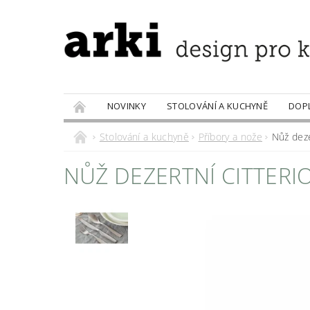
NOVINKY
STOLOVÁNÍ A KUCHYNĚ
DOP
PRODÁVANÉ ZNAČKY
DOBROTY
Stolování a kuchyně
Příbory a nože
Nůž dezer
NŮŽ DEZERTNÍ CITTERIO