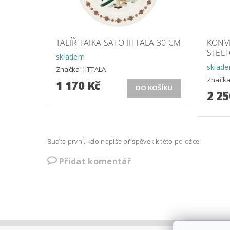
TALÍŘ TAIKA SATO IITTALA 30 CM
KONV
STELT
skladem
sklad
Značka:
IITTALA
Značk
1 170 Kč
2 25
Buďte první, kdo napíše příspěvek k této položce.
Přidat komentář