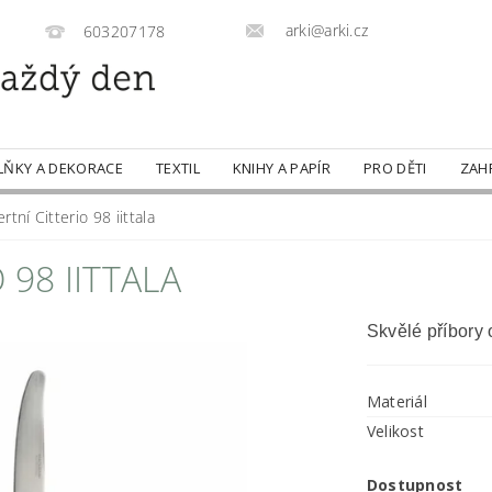
arki@arki.cz
603207178
LŇKY A DEKORACE
TEXTIL
KNIHY A PAPÍR
PRO DĚTI
ZAH
tní Citterio 98 iittala
 98 IITTALA
Skvělé příbory 
Materiál
Velikost
Dostupnost