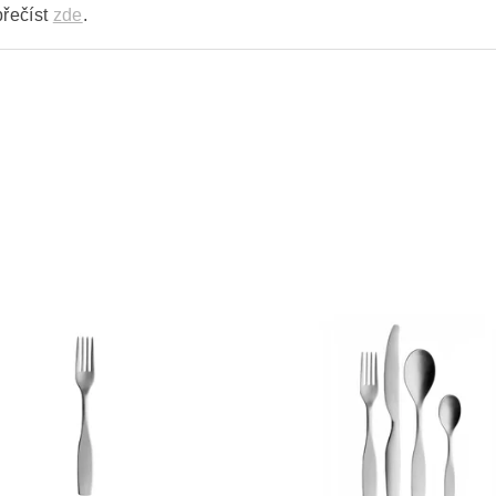
přečíst
zde
.