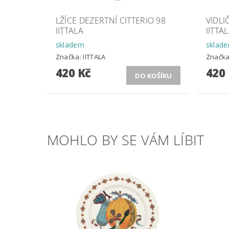
LŽÍCE DEZERTNÍ CITTERIO 98
VIDLI
IITTALA
IITTA
skladem
sklad
Značka:
IITTALA
Značk
420 Kč
420
MOHLO BY SE VÁM LÍBIT