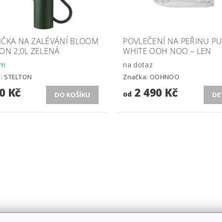
IČKA NA ZALÉVÁNÍ BLOOM
POVLEČENÍ NA PEŘINU P
ON 2,0L ZELENÁ
WHITE OOH NOO – LEN
em
na dotaz
a:
STELTON
Značka:
OOHNOO
0 Kč
2 490 Kč
od
DE