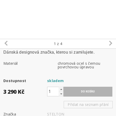
1
z 4
Dánská designová značka, kterou si zamilujete.
Materiál
chromová ocel s černou
povrchovou úpravou
Dostupnost
skladem
3 290 Kč
Přidat na seznam přání
Značka
STELTON