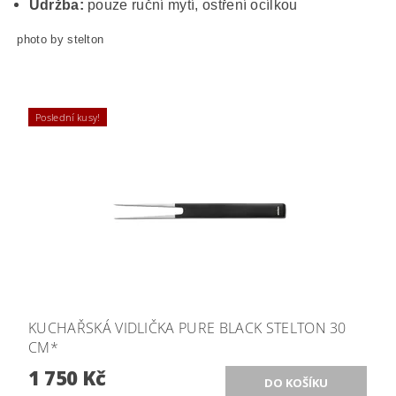
Údržba:
pouze ruční mytí, ostření ocílkou
photo by stelton
Poslední kusy!
KUCHAŘSKÁ VIDLIČKA PURE BLACK STELTON 30
CM*
1 750 Kč