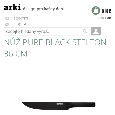
0 Kč
CZK
EUR
603207178
arki@arki.cz
NŮŽ PURE BLACK STELTON
36 CM