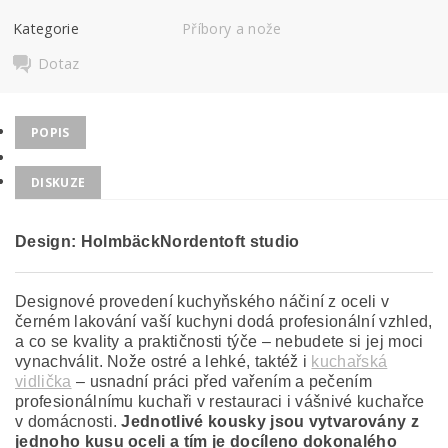
Kategorie
Příbory a nože
Dotaz
POPIS
DISKUZE
Design: HolmbäckNordentoft studio
Designové provedení kuchyňského náčiní z oceli v
černém lakování vaší kuchyni dodá profesionální vzhled,
a co se kvality a praktičnosti týče – nebudete si jej moci
vynachválit. Nože ostré a lehké, taktéž i
kuchařská
vidlička
– usnadní práci před vařením a pečením
profesionálnímu kuchaři v restauraci i vášnivé kuchařce
v domácnosti.
Jednotlivé kousky jsou vytvarovány z
jednoho kusu oceli a tím je docíleno dokonalého