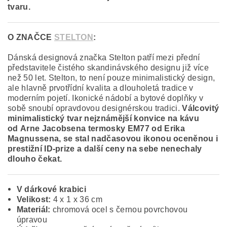
tvaru.
O ZNAČCE
STELTON
:
Dánská designová značka Stelton patří mezi přední
představitele čistého skandinávského designu již více
než 50 let. Stelton, to není pouze minimalistický design,
ale hlavně prvotřídní kvalita a dlouholetá tradice v
moderním pojetí. Ikonické nádobí a bytové doplňky v
sobě snoubí opravdovou designérskou tradici.
Válcovitý
minimalistický tvar nejznámější konvice na kávu
od
Arne Jacobsen
a termosky EM77 od
Erika
Magnussena,
se stal nadčasovou ikonou oceněnou i
prestižní ID-prize a další ceny na sebe nenechaly
dlouho čekat.
V dárkové krabici
Velikost:
4 x 1 x 36 cm
Materiál:
chromová ocel s černou povrchovou
úpravou