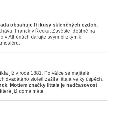
ada obsahuje tři kusy skleněných ozdob,
chával
Franck v Řecku. Zavěste ideálně na
no v Athénách darujte svým blízkým k
tmosféru.
la již v roce 1881. Po válce se majitelé
 dvacátého století zažila iittala velký úspěch,
anck
.
Mottem značky iittala je nadčasovost
 které již doma máte.