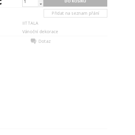
č
Přidat na seznam přání
IITTALA
Vánoční dekorace
Dotaz