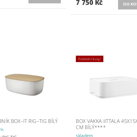
7 750 Kč
Poslední kusy!
NÍK BOX–IT RIG–TIG BÍLÝ
BOX VAKKA IITTALA 45X15
CM BÍLÝ****
em
skladem
a:
RIG-TIG