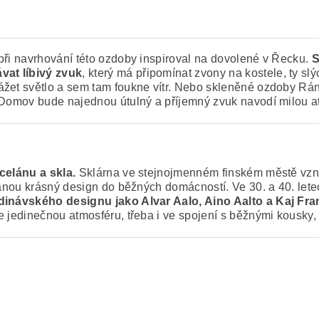
při navrhování této ozdoby inspiroval na dovolené v Řecku.
S
vat líbivý zvuk
, který má připomínat zvony na kostele, ty
slý
ážet světlo a sem tam foukne vítr. Nebo skleněné ozdoby Rá
. Domov bude najednou útulný a příjemný zvuk navodí milou a
rcelánu a skla.
Sklárna ve stejnojmenném finském městě vznik
tanou krásný design do běžných domácností. Ve 30. a 40. letech
ndinávského designu jako Alvar Aalo, Aino Aalto a Kaj Fr
íte jedinečnou atmosféru, třeba i ve spojení s běžnými kousky,