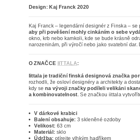
Design: Kaj Franck 2020
Kaj Franck – legendární designér z Finska – se 
aby při pověšení mohly cinkáním o sebe vydá
okno, krb nebo kamkoli, kde se bude krásně odr
narozeninám, při výročí nebo jako svatební dar
O ZNAČCE
IITTALA
:
Iittala je tradiční finská designová značka po
rozhodli, že osloví designéry a architekty a dos
kdy se
na vývoji značky podíleli velikáni ska
a kombinovatelnost
. Se značkou iittala vytvoř
V dárkové krabici
Balení obsahuje:
3 skleněné ozdoby
Velikost:
63 cm
Materiál:
sklo
Údržba:
otírejte vlhkým hadříkem