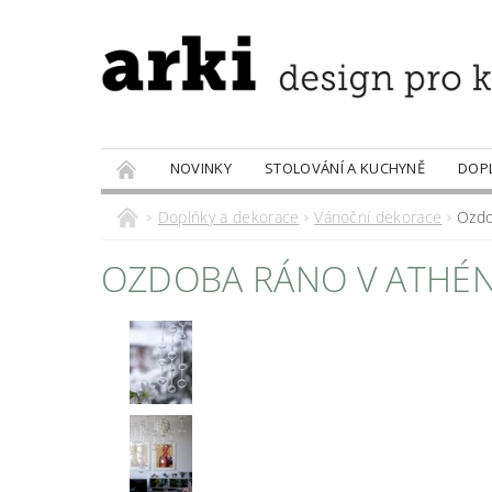
NOVINKY
STOLOVÁNÍ A KUCHYNĚ
DOP
PRODÁVANÉ ZNAČKY
DOBROTY
Doplňky a dekorace
Vánoční dekorace
Ozdo
OZDOBA RÁNO V ATHÉNÁ