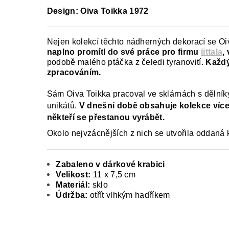
Design:
Oiva Toikka 1972
Nejen kolekcí těchto nádherných dekorací se Oiv
naplno promítl do své práce pro firmu
iittala
,
podobě malého ptáčka z čeledi tyranovití.
Každý
zpracováním.
Sám Oiva Toikka pracoval ve sklárnách s dělník
unikátů.
V dnešní době obsahuje kolekce více
někteří se přestanou vyrábět.
Okolo nejvzácnějších z nich se utvořila oddaná k
Zabaleno v dárkové krabici
Velikost:
11 x 7,5 cm
Materiál:
sklo
Údržba:
otřít vlhkým hadříkem