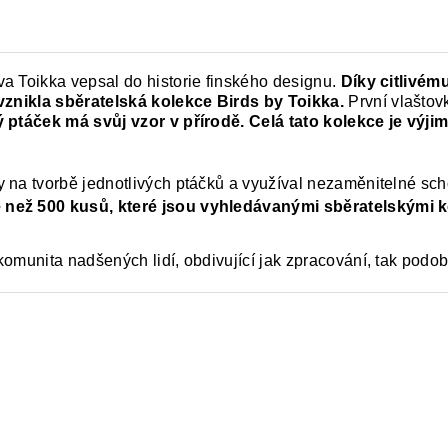
a Toikka vepsal do historie finského designu.
Díky citlivé
 vznikla sběratelská kolekce Birds by Toikka.
První vlaštov
 ptáček má svůj vzor v přírodě. Celá tato kolekce je v
y na tvorbě jednotlivých ptáčků a využíval nezaměnitelné sc
 než 500 kusů, které jsou vyhledávanými sběratelskými k
omunita nadšených lidí, obdivující jak zpracování, tak podobn