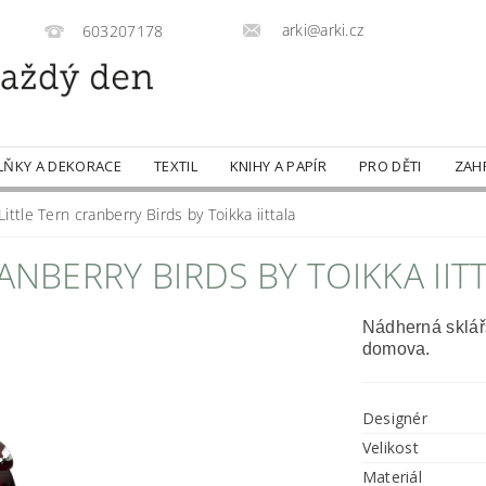
arki@arki.cz
603207178
LŇKY A DEKORACE
TEXTIL
KNIHY A PAPÍR
PRO DĚTI
ZAH
ittle Tern cranberry Birds by Toikka iittala
ANBERRY BIRDS BY TOIKKA IIT
Nádherná sklář
domova.
Designér
Velikost
Materiál