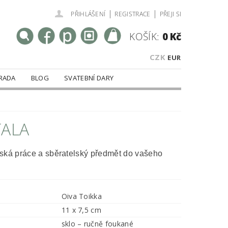
|
|
PŘIHLÁŠENÍ
REGISTRACE
PŘEJI SI
KOŠÍK:
0 Kč
CZK
EUR
RADA
BLOG
SVATEBNÍ DARY
TALA
ská práce a sběratelský předmět do vašeho
Oiva Toikka
11 x 7,5 cm
sklo – ručně foukané