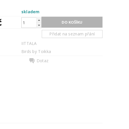
skladem
č
Přidat na seznam přání
IITTALA
Birds by Toikka
Dotaz