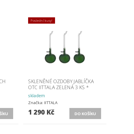
Poslední kusy!
CH
SKLENĚNÉ OZDOBY JABLÍČKA
OTC IITTALA ZELENÁ 3 KS *
skladem
Značka:
IITTALA
1 290 Kč