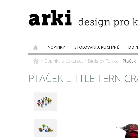
NOVINKY
STOLOVÁNÍ A KUCHYNĚ
DOP
PRODÁVANÉ ZNAČKY
DOBROTY
Doplňky a dekorace
Birds by Toikka
Ptáček L
PTÁČEK LITTLE TERN CR