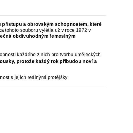
mu přístupu a obrovským schopnostem, které
ka tohoto souboru vylétla už v roce 1972 v
ýjimečná obdivuhodným řemeslným
hopnosti každého z nich pro tvorbu uměleckých
ousky, protože každý rok přibudou noví a
ost s jejich reálnými protějšky.