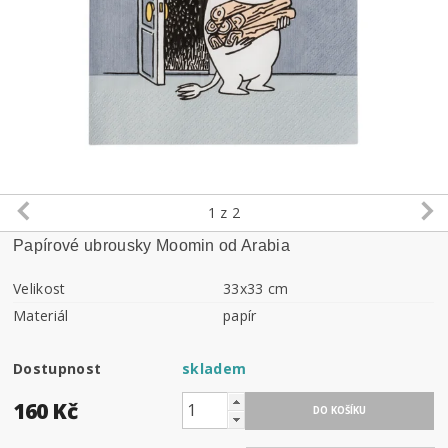
1
z 2
Papírové ubrousky Moomin od Arabia
Velikost
33x33 cm
Materiál
papír
Dostupnost
skladem
160 Kč