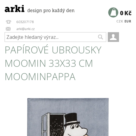
0 Kč
CZK
EUR
603207178
arki@arki.cz
PAPÍROVÉ UBROUSKY
MOOMIN 33X33 CM
MOOMINPAPPA