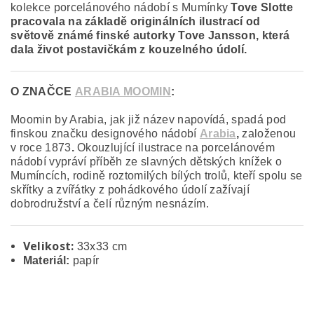
kolekce porcelánového nádobí s Mumínky
Tove Slotte
pracovala na základě originálních ilustrací od
světově známé finské autorky Tove Jansson, která
dala život postavičkám z kouzelného údolí.
O ZNAČCE
ARABIA MOOMIN
:
Moomin by Arabia, jak již název napovídá, spadá pod
finskou značku designového nádobí
Arabia
,
založenou
v roce 1873
.
Okouzlující ilustrace na porcelánovém
nádobí vypráví příběh ze slavných dětských knížek o
Mumíncích, rodině roztomilých bílých trolů, kteří spolu se
skřítky a zvířátky z pohádkového údolí zažívají
dobrodružství a čelí různým nesnázím.
Velikost:
33x33 cm
Materiál:
papír