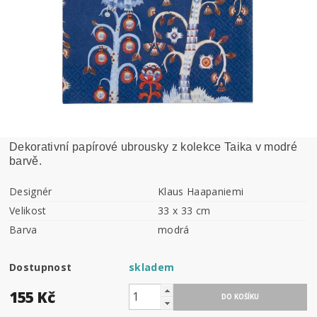
Dekorativní papírové ubrousky z kolekce Taika v modré
barvě.
Designér
Klaus Haapaniemi
Velikost
33 x 33 cm
Barva
modrá
Dostupnost
skladem
155 Kč