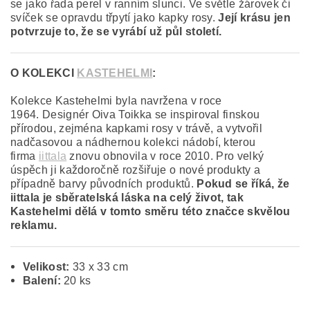
se jako řada perel v ranním slunci. Ve světle žárovek či
svíček se opravdu třpytí jako kapky rosy.
Její krásu jen
potvrzuje to, že se vyrábí už půl století.
O KOLEKCI
KASTEHELMI
:
Kolekce Kastehelmi byla navržena v roce
1964. Designér Oiva Toikka se inspiroval finskou
přírodou, zejména kapkami rosy v trávě, a vytvořil
nadčasovou a nádhernou kolekci nádobí, kterou
firma
iittala
znovu obnovila v roce 2010. Pro velký
úspěch ji každoročně rozšiřuje o nové produkty a
případně barvy původních produktů.
Pokud se říká, že
iittala je sběratelská láska na celý život, tak
Kastehelmi dělá v tomto směru této značce skvělou
reklamu.
Velikost:
33 x 33 cm
Balení:
20 ks