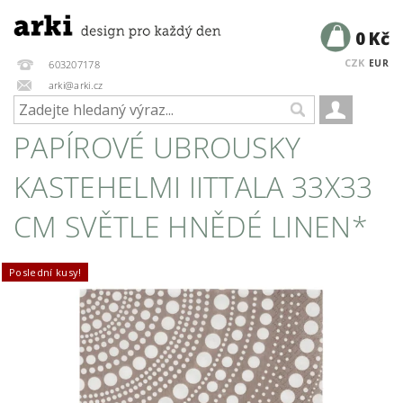
0 Kč
CZK
EUR
603207178
arki@arki.cz
PAPÍROVÉ UBROUSKY
KASTEHELMI IITTALA 33X33
CM SVĚTLE HNĚDÉ LINEN*
Poslední kusy!