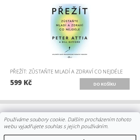
PŘEŽÍT: ZŮSTAŇTE MLADÍ A ZDRAVÍ CO NEJDÉLE
599 Kč
OBCHODNÍ PODMÍNKY
|
PLATBA
|
DOPRAVA
|
KOLEKCE IITTALA
Používáme soubory cookie. Dalším procházením tohoto
|
KOLEKCE STELTON
|
DISTRIBUCE IITTALA
|
REKLAMACE/ODSTOUPENÍ
|
VŠE O NÁKUPU
|
KDO JSME
|
webu vyjadřujete souhlas s jejich používáním.
KONTAKT