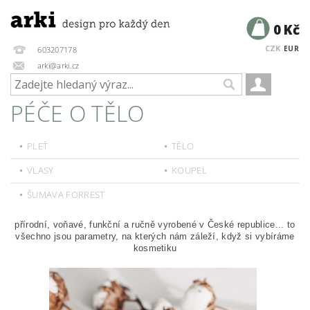
0 Kč
CZK
EUR
603207178
arki@arki.cz
PÉČE O TĚLO
PLEŤ
TĚLO
VLASY
KOUPEL
ŠUMAVA FORREST
přírodní, voňavé, funkční a ručně vyrobené v České republice... to
všechno jsou parametry, na kterých nám záleží, když si vybíráme
kosmetiku