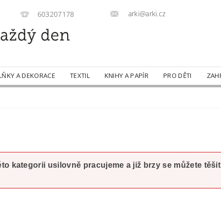
arki@arki.cz
603207178
LŇKY A DEKORACE
TEXTIL
KNIHY A PAPÍR
PRO DĚTI
ZAH
o kategorii usilovně pracujeme a již brzy se můžete těši