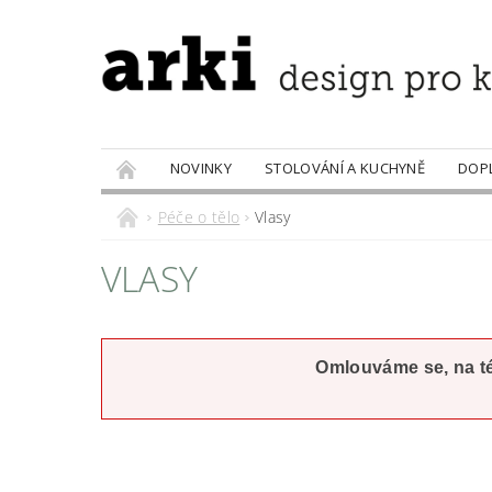
NOVINKY
STOLOVÁNÍ A KUCHYNĚ
DOP
PRODÁVANÉ ZNAČKY
DOBROTY
Péče o tělo
Vlasy
VLASY
Omlouváme se, na tét