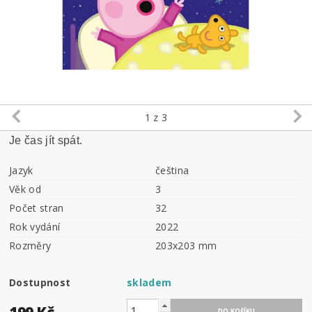
1
z 3
Je čas jít spát.
Jazyk
čeština
Věk od
3
Počet stran
32
Rok vydání
2022
Rozměry
203x203 mm
Dostupnost
skladem
199 Kč