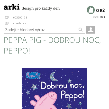
0 Kč
CZK
EUR
603207178
arki@arki.cz
PEPPA PIG - DOBROU NOC,
PEPPO!