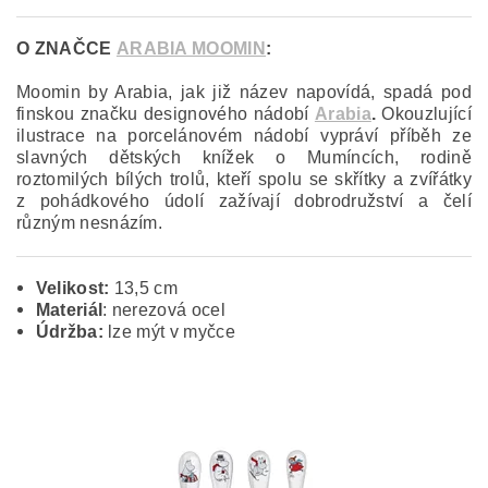
O ZNAČCE
ARABIA MOOMIN
:
Moomin by Arabia, jak již název napovídá, spadá pod
finskou značku designového nádobí
Arabia
.
Okouzlující
ilustrace na porcelánovém nádobí vypráví příběh ze
slavných dětských knížek o Mumíncích, rodině
roztomilých bílých trolů, kteří spolu se skřítky a zvířátky
z pohádkového údolí zažívají dobrodružství a čelí
různým nesnázím.
Velikost:
13,5 cm
Materiál
: nerezová ocel
Údržba:
lze mýt v myčce