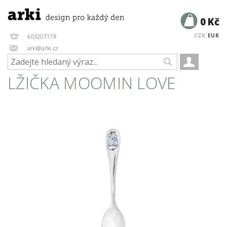
0 Kč
CZK
EUR
603207178
arki@arki.cz
LŽIČKA MOOMIN LOVE