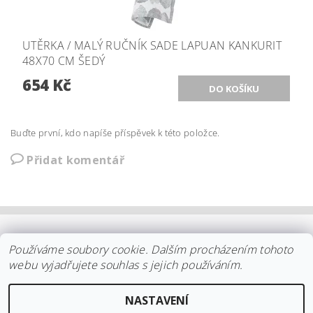
UTĚRKA / MALÝ RUČNÍK SADE LAPUAN KANKURIT
48X70 CM ŠEDÝ
654 Kč
Buďte první, kdo napíše příspěvek k této položce.
Přidat komentář
OBCHODNÍ PODMÍNKY
|
PLATBA
|
DOPRAVA
|
KOLEKCE IITTALA
Používáme soubory cookie. Dalším procházením tohoto
|
KOLEKCE STELTON
|
DISTRIBUCE IITTALA
|
REKLAMACE/ODSTOUPENÍ
|
VŠE O NÁKUPU
|
KDO JSME
|
webu vyjadřujete souhlas s jejich používáním.
KONTAKT
NASTAVENÍ