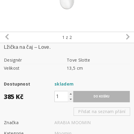
1
z 2
Lžička na čaj – Love.
Designér
Tove Slotte
Velikost
13,5 cm
Dostupnost
skladem
385 Kč
Přidat na seznam přání
Značka
ARABIA MOOMIN
Kategorie
Moomin