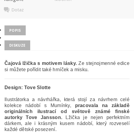
Dotaz
POPIS
DISKUZE
Čajová lžička s motivem
lásky.
Ze stejnojmenné edice
si
můžete pořídit také hrníček a misku.
Design:
Tove Slotte
Ilustrátorka a návrhářka, která stojí za návrhem celé
kolekce nádobí s Mumínky,
pracovala na základě
originálních ilustrací od světově známé finské
autorky Tove Jansson.
Lžička je nejen perfektním
dárkem, ale i krásným kusem nádobí, který rozveselí
každé dětské posezení.