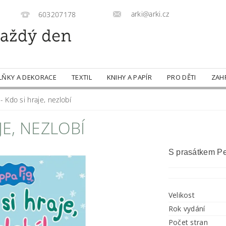
arki@arki.cz
603207178
LŇKY A DEKORACE
TEXTIL
KNIHY A PAPÍR
PRO DĚTI
ZAH
- Kdo si hraje, nezlobí
JE, NEZLOBÍ
S prasátkem Pe
Velikost
Rok vydání
Počet stran