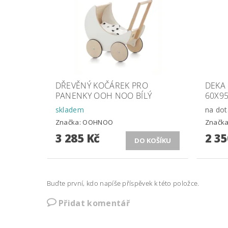
DŘEVĚNÝ KOČÁREK PRO
DEKA 
PANENKY OOH NOO BÍLÝ
60X9
skladem
na dot
Značka:
OOHNOO
Značk
3 285 Kč
2 35
Buďte první, kdo napíše příspěvek k této položce.
Přidat komentář