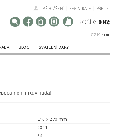
|
|
PŘIHLÁŠENÍ
REGISTRACE
PŘEJI SI
KOŠÍK:
0 Kč
CZK
EUR
RADA
BLOG
SVATEBNÍ DARY
ppou není nikdy nuda!
210 x 270 mm
2021
64