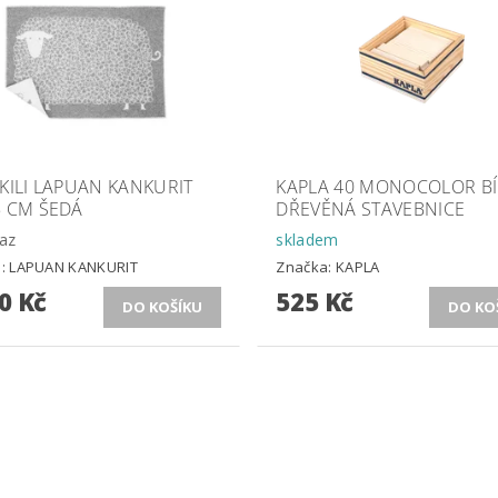
KILI LAPUAN KANKURIT
KAPLA 40 MONOCOLOR BÍ
5 CM ŠEDÁ
DŘEVĚNÁ STAVEBNICE
az
skladem
a:
LAPUAN KANKURIT
Značka:
KAPLA
0 Kč
525 Kč