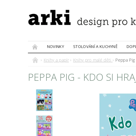
NOVINKY
STOLOVÁNÍ A KUCHYNĚ
DOP
PRODÁVANÉ ZNAČKY
DOBROTY
Knihy a papír
Knihy pro malé děti
Peppa Pig 
PEPPA PIG - KDO SI HRA