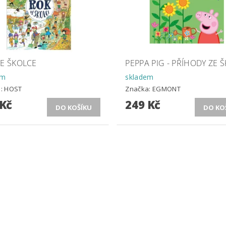
VE ŠKOLCE
PEPPA PIG - PŘÍHODY ZE 
em
skladem
a:
HOST
Značka:
EGMONT
 Kč
249 Kč