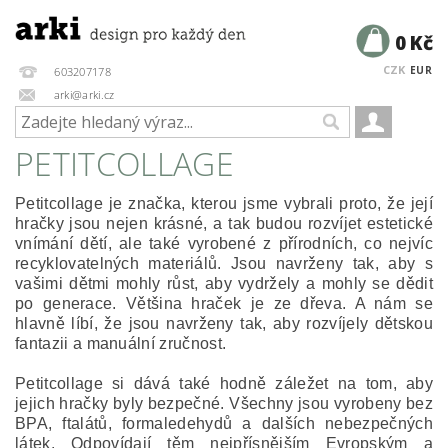
0 Kč
CZK
EUR
603207178
arki@arki.cz
PETITCOLLAGE
Petitcollage je značka, kterou jsme vybrali proto, že její
hračky jsou nejen krásné, a tak budou rozvíjet estetické
vnímání dětí, ale také vyrobené z přírodních, co nejvíc
recyklovatelných materiálů. Jsou navrženy tak, aby s
vašimi dětmi mohly růst, aby vydržely a mohly se dědit
po generace. Většina hraček je ze dřeva. A nám se
hlavně líbí, že jsou navrženy tak, aby rozvíjely dětskou
fantazii a manuální zručnost.
Petitcollage si dává také hodně záležet na tom, aby
jejich hračky byly bezpečné. Všechny jsou vyrobeny bez
BPA, ftalátů, formaledehydů a dalších nebezpečných
látek. Odpovídají těm nejpřísnějším Evropským a