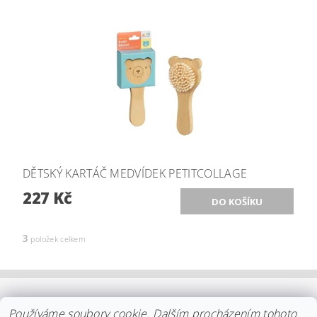
DĚTSKÝ KARTÁČ MEDVÍDEK PETITCOLLAGE
227 Kč
3
položek celkem
OBCHODNÍ PODMÍNKY
|
PLATBA
|
DOPRAVA
|
KOLEKCE IITTALA
Používáme soubory cookie. Dalším procházením tohoto
|
KOLEKCE STELTON
|
DISTRIBUCE IITTALA
|