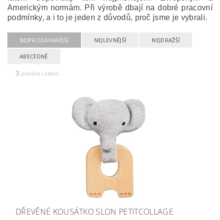
Americkým normám. Při výrobě dbají na dobré pracovní
podmínky, a i to je jeden z důvodů, proč jsme je vybrali.
NEJPRODÁVANĚJŠÍ
NEJLEVNĚJŠÍ
NEJDRAŽŠÍ
ABECEDNĚ
3
položek celkem
DŘEVĚNÉ KOUSÁTKO SLON PETITCOLLAGE