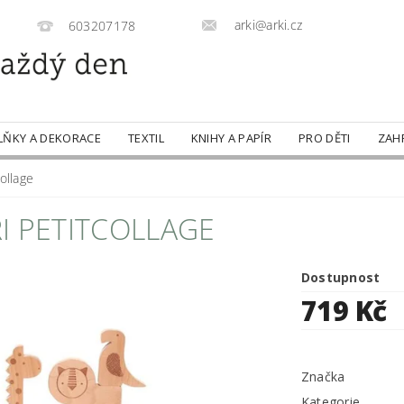
arki@arki.cz
603207178
LŇKY A DEKORACE
TEXTIL
KNIHY A PAPÍR
PRO DĚTI
ZAH
ollage
I PETITCOLLAGE
Dostupnost
719 Kč
Značka
Kategorie