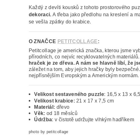
Každý z devíti kousků z tohoto prostorového pu
dekoraci.
A třeba jako předlohu na kreslení a ma
se vešla zpátky do krabice.
O ZNAČCE
PETITCOLLAGE
:
Petitcollage je americká značka, kterou jsme vybr
přírodních, co nejvíc recyklovatelných materiálů.
hraček je ze dřeva. A nám se hlavně líbí, že j
záležet na tom, aby jejich hračky byly bezpečn
nejpřísnějším Evropským a Americkým normám. Při
Velikost sestaveného puzzle
:
16,5 x 13 x 6,
Velikost krabice:
21
x 17 x 7,5 cm
Materiál:
dřevo
Věk:
od 18 měsíců
Údržba
: v čistotě udržujte vlhkým hadříkem
photo by petitcollage