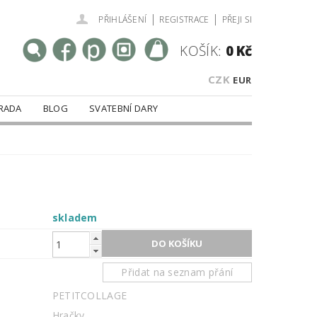
|
|
PŘIHLÁŠENÍ
REGISTRACE
PŘEJI SI
KOŠÍK:
0 Kč
CZK
EUR
RADA
BLOG
SVATEBNÍ DARY
skladem
Přidat na seznam přání
PETITCOLLAGE
Hračky