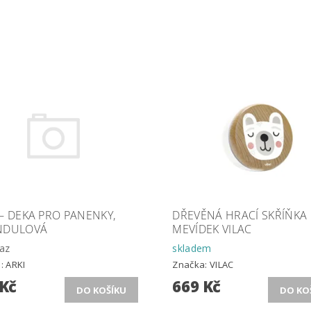
– DEKA PRO PANENKY,
DŘEVĚNÁ HRACÍ SKŘÍŇKA
NDULOVÁ
MEVÍDEK VILAC
az
skladem
a:
ARKI
Značka:
VILAC
 Kč
669 Kč