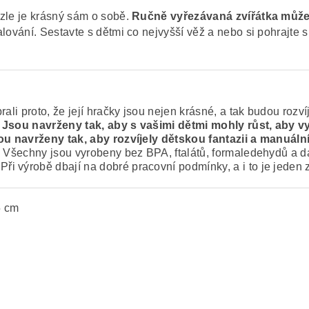
zzle je krásný sám o sobě.
Ručně vyřezávaná zvířátka může
lování. Sestavte s dětmi co nejvyšší věž a nebo si pohrajte 
ali proto, že její hračky jsou nejen krásné, a tak budou rozví
Jsou navrženy tak, aby s vašimi dětmi mohly růst, aby v
sou navrženy tak, aby rozvíjely dětskou fantazii a manuáln
é. Všechny jsou vyrobeny bez BPA, ftalátů, formaledehydů a 
 výrobě dbají na dobré pracovní podmínky, a i to je jeden z
5 cm