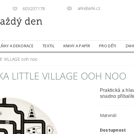
arki@arki.cz
603207178
LŇKY A DEKORACE
TEXTIL
KNIHY A PAPÍR
PRO DĚTI
ZAH
TLE VILLAGE ooh noo
A LITTLE VILLAGE OOH NOO
Praktická a hla
snadno přibalíte
Materiál
Dostupnost