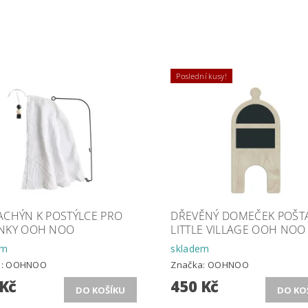
Poslední kusy!
ACHÝN K POSTÝLCE PRO
DŘEVĚNÝ DOMEČEK POŠT
NKY OOH NOO
LITTLE VILLAGE OOH NOO
em
skladem
a:
OOHNOO
Značka:
OOHNOO
 Kč
450 Kč