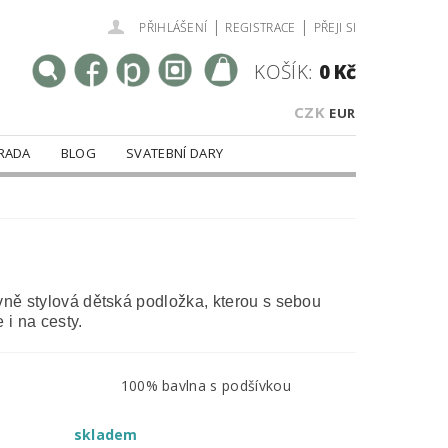
|
|
PŘIHLÁŠENÍ
REGISTRACE
PŘEJI SI
KOŠÍK:
0 Kč
CZK
EUR
RADA
BLOG
SVATEBNÍ DARY
vně stylová dětská podložka, kterou s sebou
 i na cesty.
100% bavlna s podšívkou
skladem