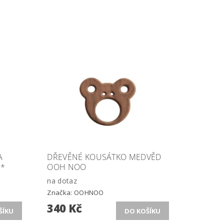
A
DŘEVĚNÉ KOUSÁTKO MEDVĚD
 *
OOH NOO
na dotaz
Značka:
OOHNOO
340 Kč