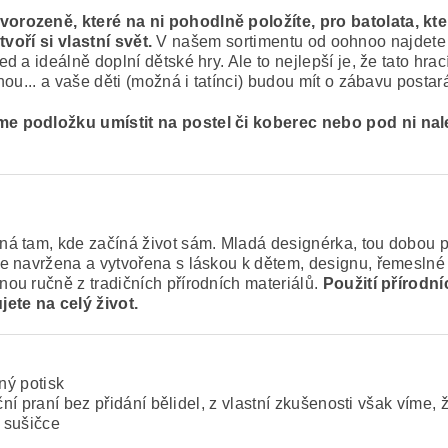
ozeně, které na ni pohodlně položíte, pro batolata, která s
tvoří si vlastní svět.
V našem sortimentu od oohnoo najdete 
 a ideálně doplní dětské hry. Ale to nejlepší je, že tato hrac
ou... a vaše děti (možná i tatínci) budou mít o zábavu postar
e podložku umístit na postel či koberec nebo pod ni nal
á tam, kde začíná život sám. Mladá designérka, tou dobou pr
 navržena a vytvořena s láskou k dětem, designu, řemeslné tv
ou ručně z tradičních přírodních materiálů.
Použití přírodn
ete na celý život.
ný potisk
ní praní bez přidání bělidel, z vlastní zkušenosti však víme, 
v sušičce