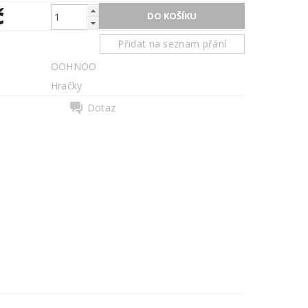
č
Přidat na seznam přání
OOHNOO
Hračky
Dotaz