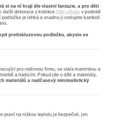
i na ní hrají dle vlastní fantazie, a pro děti
i další dekorace z kolekce
little village
v podobě
í podložka je lehká a snadno ji srolujete kamkoli
áno.
epit protiskluzovou podložku, abyste se
acující pro rodinnou firmu, se stala maminkou a
orbě a tradicím. Pokud jde o děti a materiály,
ích materiálů a nadčasový minimalistický
že praní na nízkou teplotu je bezpečné, jen