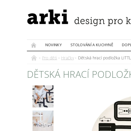
NOVINKY
STOLOVÁNÍ A KUCHYNĚ
DOP
PRODÁVANÉ ZNAČKY
DOBROTY
Pro děti
Hračky
Dětská hrací podložka LIT
DĚTSKÁ HRACÍ PODLOŽK