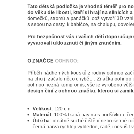
Tato dětská podložka je vhodná téměř pro novor
do věku dle libosti, kteří si hrají na silnicích a 
domečků, stromů a panáčků, což vytvoří 3D vzhled
s sebou na cesty, k babičce, na chalupu, dovolen
Pro bezpečnost vás i vašich dětí doporučujem
vyvarovali uklouznutí či jiným zraněním.
O ZNAČCE
OOHNOO
:
Příběh nádherných kousků z rodiny oohnoo začín
na trhu ji začalo něco chybět… Značka oohnoo je
oohnoo nezná kompromis, vše je vyrobeno většin
design činí z oohnoo značku, kterou si zamiluj
Velikost:
120 cm
Materiál:
100%
tkaná bavlna s podšívkou, čer
Údržba:
ideálně suché čištění nebo šetrné ruč
černá barva rychleji vybledne, raději nesušit 