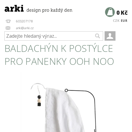
0 Kč
CZK
EUR
603207178
arki@arki.cz
BALDACHÝN K POSTÝLCE
PRO PANENKY OOH NOO