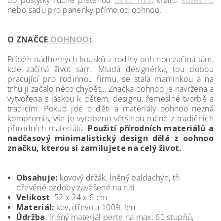
do postýlky ručně pletenou
deku Tula
, králičí
kožešinu
nebo sadu pro panenky přímo od oohnoo.
O ZNAČCE
OOHNOO
:
Příběh nádherných kousků z rodiny ooh noo začíná tam,
kde začíná život sám. Mladá designérka, tou dobou
pracující pro rodinnou firmu, se stala maminkou a na
trhu ji začalo něco chybět… Značka oohnoo je navržena a
vytvořena s láskou k dětem, designu, řemeslné tvorbě a
tradicím. Pokud jde o děti a materiály oohnoo nezná
kompromis, vše je vyrobeno většinou ručně z tradičních
přírodních materiálů.
Použití přírodních materiálů a
nadčasový minimalistický design dělá z oohnoo
značku, kterou si zamilujete na celý život.
Obsahuje:
kovový držák, lněný baldachýn, tři
dřevěné ozdoby zavěšené na niti
Velikost
: 52 x 24 x 6 cm
Materiál:
kov, dřevo a 100% len
Údržba
: lněný materiál perte na max. 60 stupňů,