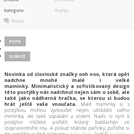
Kategorie
Hračky
Dotaz
POPIS
DISKUZE
Novinka od slovinské značky ooh noo, která opět
nadchne mnohé malé i velké
maminky.
Minimalistický a sofistikovaný design
této postýlky nás nadchnul nejen sám o sobě, ale
také jako nádherná hračka, se kterou si budou
hrát ještě vaše vnoučata.
Malé maminky si s
postýlkou mohou vyzkoušet nejen ukládání svého
miminka, ale také uspávání a vození. Navíc si nyní k
postýlce můžete pořídit krásný baldachýn ze
stoprocentního lnu. A p
okud sháníte peřinky, pořiďte si