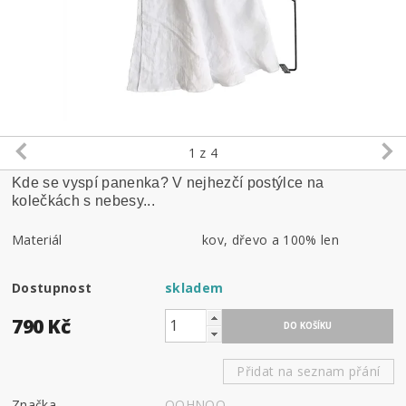
1
z 4
Kde se vyspí panenka? V nejhezčí postýlce na
kolečkách s nebesy...
Materiál
kov, dřevo a 100% len
Dostupnost
skladem
790 Kč
Přidat na seznam přání
Značka
OOHNOO