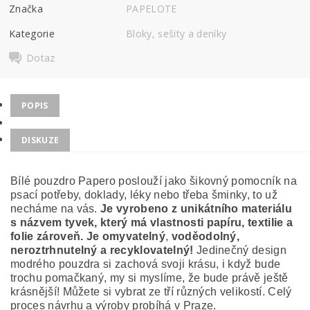
Značka
PAPELOTE
Kategorie
Bloky, sešity a deníky
Dotaz
POPIS
DISKUZE
Bílé pouzdro Papero poslouží jako šikovný pomocník na
psací potřeby, doklady, léky nebo třeba šminky, to už
necháme na vás.
Je vyrobeno z unikátního materiálu
s názvem tyvek, který má vlastnosti papíru, textilie a
folie zároveň. Je omyvatelný
,
voděodolný,
neroztrhnutelný a recyklovatelný!
Jedinečný design
modrého pouzdra si zachová svoji krásu, i když bude
trochu pomačkaný, my si myslíme, že bude právě ještě
krásnější! Můžete si vybrat ze tří různých velikostí. Celý
proces návrhu a výroby probíhá v Praze.