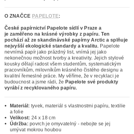
O ZNAČCE
PAPELOTE
:
České papírnictví Papelote sídlí v Praze a
je zaměřeno na krásné výrobky z papíru. Ten
pochází až ze skandinávské papírny Arctic a splňuje
nejvyšší ekologické standardy a kvalitu.
Papelote
nevnímá papír jako prázdný list, vnímá jej jako
nekonečnou možnost tvorby a kreativity. Jejich stylové
kousky dělají radost všem studentům, systematickým
pracovníkům, milovníkům krásného čistého designu a
kvalitní řemeslné práce. My věříme, že v recyklaci je
budoucnost a jsme rádi, že
Papelote své produkty
vyrábí z recyklovaného papíru.
Materiál:
tyvek,
materiál s vlastnostmi papíru, textilie
a folie
Velikost:
24 x 18 cm
Údržba:
povrch je omyvatelný - nebojte se jej
umývat mokrou houbou