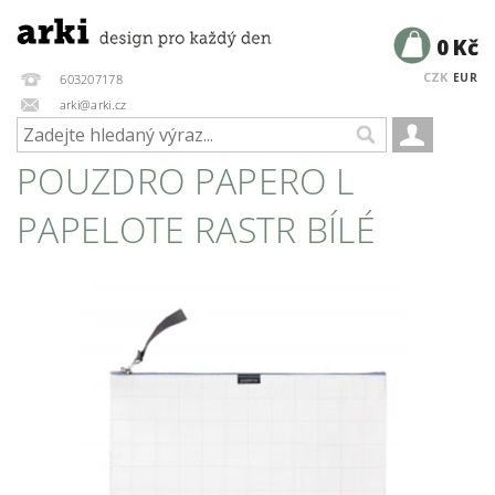
0 Kč
CZK
EUR
603207178
arki@arki.cz
POUZDRO PAPERO L
PAPELOTE RASTR BÍLÉ