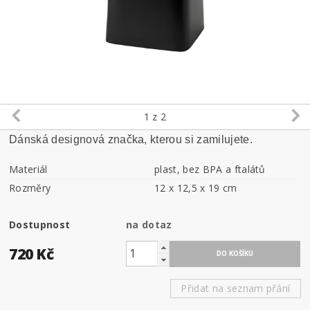
1
z 2
Dánská designová značka, kterou si zamilujete.
Materiál
plast, bez BPA a ftalátů
Rozměry
12 x 12,5 x 19 cm
Dostupnost
na dotaz
720 Kč
Přidat na seznam přání