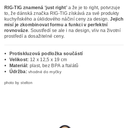
RIG-TIG znamená ‘just right’
a že je to right, potvrzuje
to, že dánská značka RIG-TIG získává za své produkty
kuchyňského a úklidového náčiní ceny za design.
Jejich
misí je zkombinovat formu a funkci v perfektní
rovnováze
. Soustředí se ale i na design, vliv na životní
prostředí a dosažitelné ceny.
Protiskluzová podložka součástí
Velikost:
12 x 12,5 x 19 cm
Materiál:
plast, bez BPA a ftalátů
Údržba:
vhodné do myčky
photo by stelton