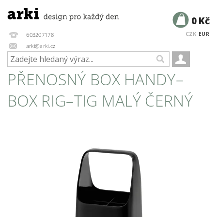
0 Kč
CZK
EUR
603207178
arki@arki.cz
PŘENOSNÝ BOX HANDY–
BOX RIG–TIG MALÝ ČERNÝ