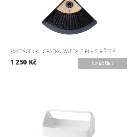
SMETÁČEK A LOPATKA SWEEP IT RIG-TIG ŠEDÝ
1 250 Kč