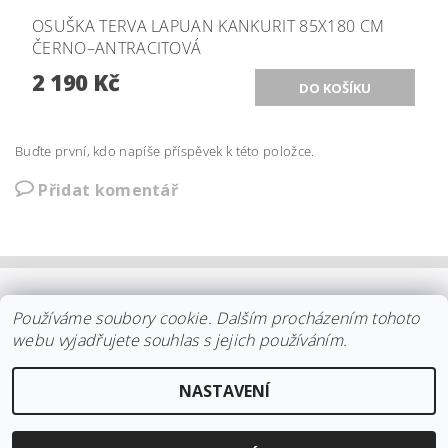
OSUŠKA TERVA LAPUAN KANKURIT 85X180 CM
ČERNO–ANTRACITOVÁ
2 190 Kč
Buďte první, kdo napíše příspěvek k této položce.
Přidat komentář
OBCHODNÍ PODMÍNKY
|
PLATBA
|
DOPRAVA
|
KOLEKCE IITTALA
Používáme soubory cookie. Dalším procházením tohoto
|
KOLEKCE STELTON
|
DISTRIBUCE IITTALA
|
REKLAMACE/ODSTOUPENÍ
|
VŠE O NÁKUPU
|
KDO JSME
|
webu vyjadřujete souhlas s jejich používáním.
KONTAKT
NASTAVENÍ
2026 ©
arki.cz
, všechna práva vyhrazena