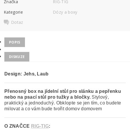
Značka
RIG-TIG
Kategorie
Dózy a boxy
Dotaz
POPIS
DISKUZE
Design: Jehs, Laub
Přenosný box na jídelní stůl pro slánku a pepřenku
nebo na psací stůl pro tužky a bločky.
Stylový,
praktický a jednoduchý. Obklopte se jen tím, co budete
milovat a co vám bude tvořit domov domovem
O ZNAČCE
RIG-TIG
: