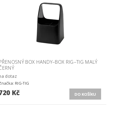
PŘENOSNÝ BOX HANDY–BOX RIG–TIG MALÝ
ČERNÝ
na dotaz
Značka:
RIG-TIG
720 Kč