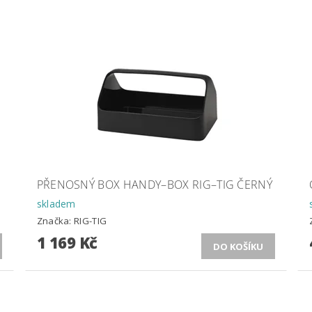
PŘENOSNÝ BOX HANDY–BOX RIG–TIG ČERNÝ
skladem
Značka:
RIG-TIG
1 169 Kč