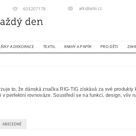
arki@arki.cz
603207178
LŇKY A DEKORACE
TEXTIL
KNIHY A PAPÍR
PRO DĚTI
ZAH
otvrzuje to, že dánská značka RIG-TIG získává za své produkt
 v perfektní rovnováze. Soustředí se na funkci, design, vliv n
ABECEDNĚ