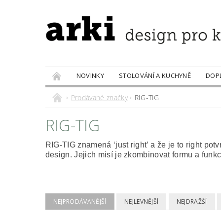
NOVINKY
STOLOVÁNÍ A KUCHYNĚ
DOP
PRODÁVANÉ ZNAČKY
DOBROTY
Prodávané značky
RIG-TIG
RIG-TIG
RIG-TIG znamená ‘just right’ a že je to right p
design. Jejich misí je zkombinovat formu a funkci
NEJPRODÁVANĚJŠÍ
NEJLEVNĚJŠÍ
NEJDRAŽŠÍ