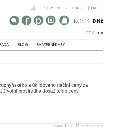
|
|
PŘIHLÁŠENÍ
REGISTRACE
PŘEJI SI
KOŠÍK:
0 Kč
CZK
EUR
RADA
BLOG
SVATEBNÍ DARY
y kuchyňského a úklidového náčiní ceny za
a životní prostředí a dosažitelné ceny.
1
1
23
Stránka
z
-
položek celkem