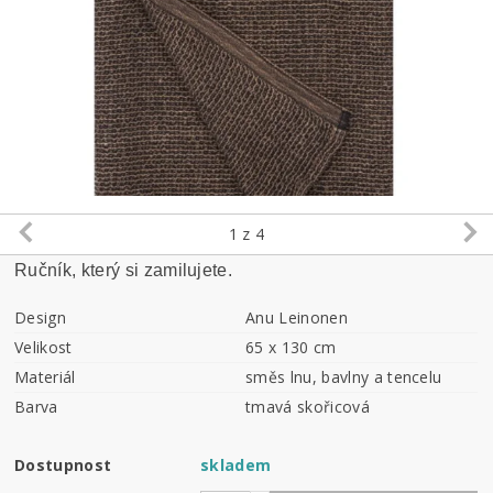
1
z 4
Ručník, který si zamilujete.
Design
Anu Leinonen
Velikost
65 x 130 cm
Materiál
směs lnu, bavlny a tencelu
Barva
tmavá skořicová
Dostupnost
skladem