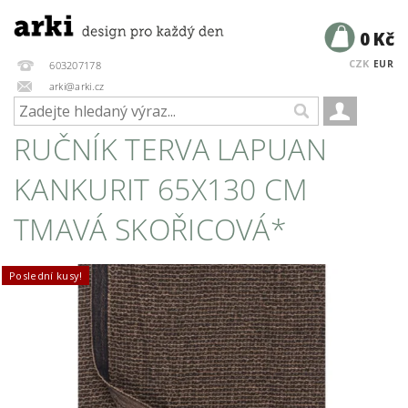
0 Kč
CZK
EUR
603207178
arki@arki.cz
RUČNÍK TERVA LAPUAN
KANKURIT 65X130 CM
TMAVÁ SKOŘICOVÁ*
Poslední kusy!