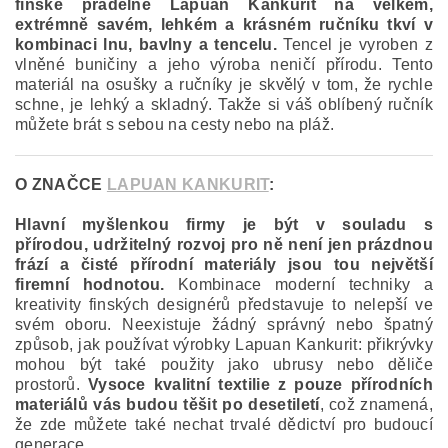
finské přádelně Lapuan Kankurit na velkém,
extrémně savém, lehkém a krásném ručníku tkví v
kombinaci lnu, bavlny a tencelu.
Tencel je vyroben z
vlněné buničiny a jeho výroba neničí přírodu. Tento
materiál na osušky a ručníky je skvělý v tom, že rychle
schne, je lehký a skladný. Takže si váš oblíbený ručník
můžete brát s sebou na cesty nebo na pláž.
O ZNAČCE
LAPUAN KANKURIT
:
Hlavní myšlenkou firmy je být v souladu s
přírodou, udržitelný rozvoj pro ně není jen prázdnou
frází a čisté přírodní materiály jsou tou největší
firemní hodnotou.
Kombinace moderní techniky a
kreativity finských designérů představuje to nelepší ve
svém oboru. Neexistuje žádný správný nebo špatný
způsob, jak používat výrobky Lapuan Kankurit: přikrývky
mohou být také použity jako ubrusy nebo děliče
prostorů.
Vysoce kvalitní textilie z pouze přírodních
materiálů vás budou těšit po desetiletí
, což znamená,
že zde můžete také nechat trvalé dědictví pro budoucí
generace.