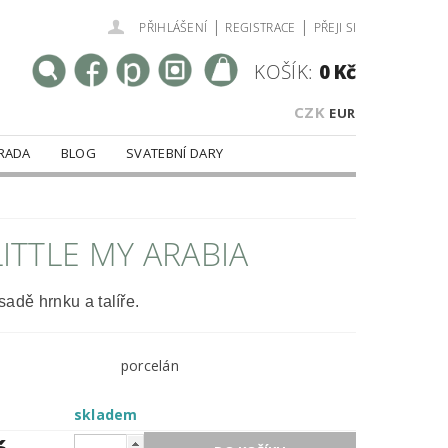
|
|
PŘIHLÁŠENÍ
REGISTRACE
PŘEJI SI
KOŠÍK:
0 Kč
CZK
EUR
RADA
BLOG
SVATEBNÍ DARY
ITTLE MY ARABIA
adě hrnku a talíře.
porcelán
skladem