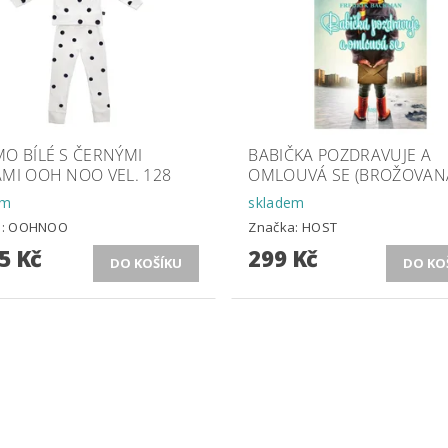
O BÍLÉ S ČERNÝMI
BABIČKA POZDRAVUJE A
MI OOH NOO VEL. 128
OMLOUVÁ SE (BROŽOVAN
em
skladem
a:
OOHNOO
Značka:
HOST
5 Kč
299 Kč