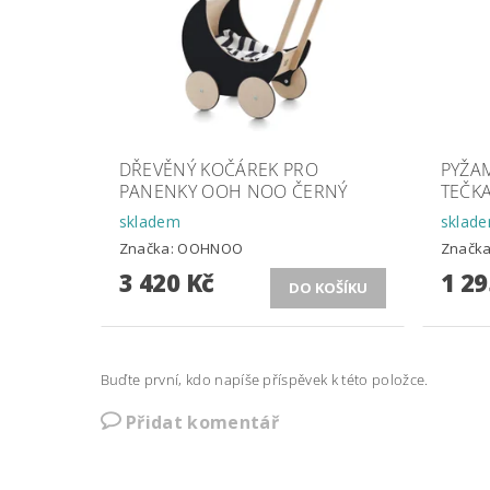
DŘEVĚNÝ KOČÁREK PRO
PYŽAM
PANENKY OOH NOO ČERNÝ
TEČKA
skladem
sklad
Značka:
OOHNOO
Značk
3 420 Kč
1 29
Buďte první, kdo napíše příspěvek k této položce.
Přidat komentář