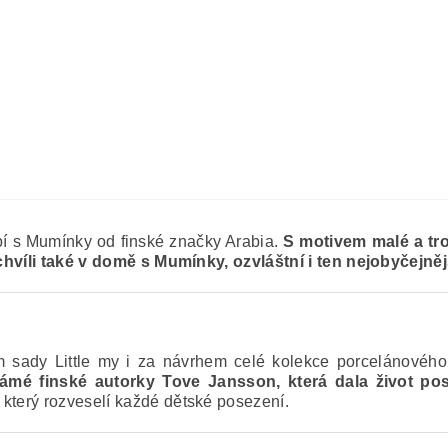
bí s Mumínky od finské značky Arabia.
S motivem malé a tr
a chvíli také v domě s Mumínky, ozvláštní i ten nejobyčejněj
rhem sady Little my i za návrhem celé kolekce porcelánov
známé finské autorky Tove Jansson, která dala život p
 který rozveselí každé dětské posezení.