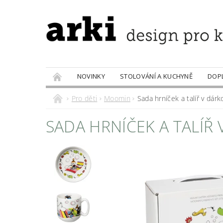
NOVINKY
STOLOVÁNÍ A KUCHYNĚ
DOP
PRODÁVANÉ ZNAČKY
DOBROTY
Pro děti
Moomin
Sada hrníček a talíř v dár
SADA HRNÍČEK A TALÍŘ