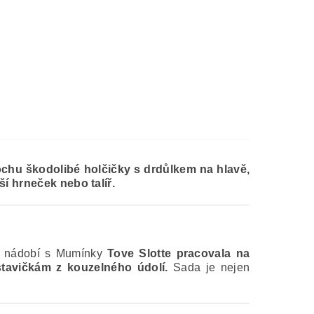
ochu škodolibé holčičky s drdůlkem na hlavě,
ší hrneček nebo talíř.
ého nádobí s Mumínky
Tove Slotte pracovala na
ostavičkám z kouzelného údolí.
Sada je nejen