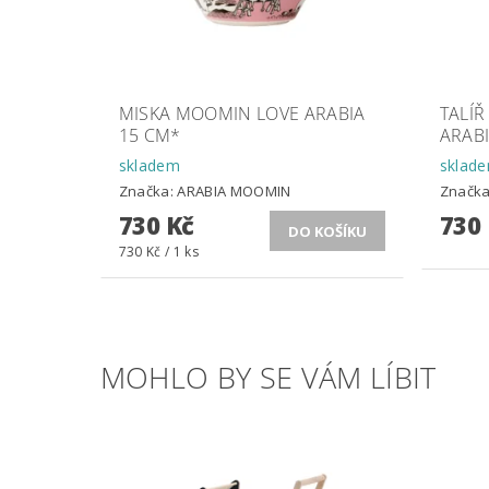
MISKA MOOMIN LOVE ARABIA
TALÍ
15 CM*
ARABI
skladem
sklad
Značka:
ARABIA MOOMIN
Značk
730 Kč
730
730 Kč / 1 ks
MOHLO BY SE VÁM LÍBIT