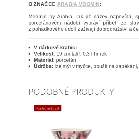
O ZNAČCE
ARABIA MOOMIN
:
Moomin by Arabia, jak již název napovídá,
porcelánovém nádobí vypráví příběh ze slavn
z pohádkového údolí zažívají dobrodružství a č
V dárkové krabici
Velikost:
19 cm talíř, 0,3 l hrnek
Materiál:
porcelán
Údržba:
lze mýt v myčce, použít na zapékání,
PODOBNÉ PRODUKTY
Poslední kusy!