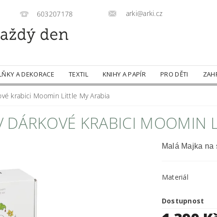
arki@arki.cz
603207178
LŇKY A DEKORACE
TEXTIL
KNIHY A PAPÍR
PRO DĚTI
ZAH
kové krabici Moomin Little My Arabia
 V DÁRKOVÉ KRABICI MOOMIN L
Malá Majka na s
Materiál
Dostupnost