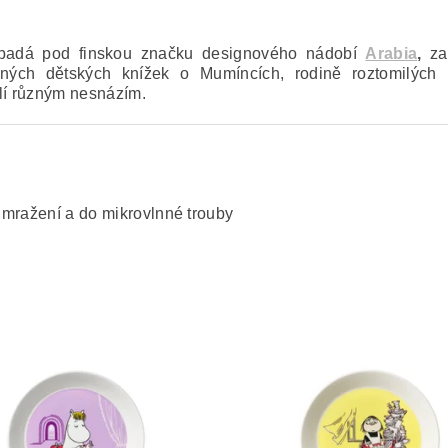
 spadá pod finskou značku designového nádobí
Arabia
,
za
ých dětských knížek o Mumíncích, rodině roztomilých bíl
elí různým nesnázím.
 mražení a do mikrovlnné trouby