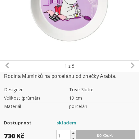
1
z 5
Rodina Mumínků na porcelánu od značky Arabia.
Designér
Tove Slotte
Velikost (průměr)
19 cm
Materiál
porcelán
Dostupnost
skladem
730 Kč