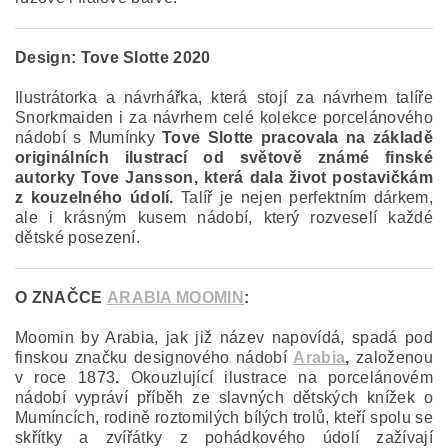
Design:
Tove Slotte 2020
Ilustrátorka a návrhářka, která stojí za návrhem talíře
Snorkmaiden i za návrhem celé kolekce porcelánového
nádobí s Mumínky
Tove Slotte pracovala na základě
originálních ilustrací od světově známé finské
autorky Tove Jansson, která dala život postavičkám
z kouzelného údolí.
Talíř je nejen perfektním dárkem,
ale i krásným kusem nádobí, který rozveselí každé
dětské posezení.
O ZNAČCE
ARABIA MOOMIN
:
Moomin by Arabia, jak již název napovídá, spadá pod
finskou značku designového nádobí
Arabia
,
založenou
v roce 1873
.
Okouzlující ilustrace na porcelánovém
nádobí vypráví příběh ze slavných dětských knížek o
Mumíncích, rodině roztomilých bílých trolů, kteří spolu se
skřítky a zvířátky z pohádkového údolí zažívají