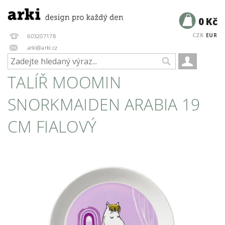
0 Kč
CZK
EUR
603207178
arki@arki.cz
TALÍŘ MOOMIN
SNORKMAIDEN ARABIA 19
CM FIALOVÝ