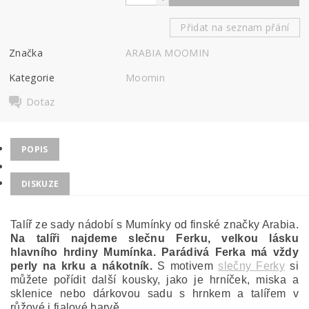
Přidat na seznam přání
Značka
ARABIA MOOMIN
Kategorie
Moomin
Dotaz
POPIS
DISKUZE
Talíř ze sady nádobí s Mumínky od finské značky Arabia.
Na talíři najdeme slečnu Ferku, velkou lásku
hlavního hrdiny Mumínka. Parádivá Ferka má vždy
perly na krku a nákotník.
S motivem
slečny Ferky
si
můžete pořídit další kousky, jako je hrníček, miska a
sklenice nebo dárkovou sadu s hrnkem a talířem v
růžové i fialové barvě.