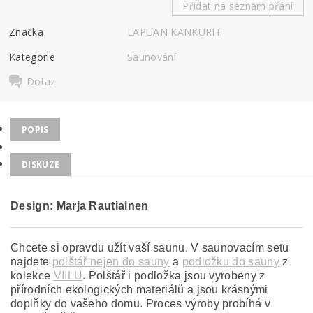
Přidat na seznam přání
Značka
LAPUAN KANKURIT
Kategorie
Saunování
Dotaz
POPIS
DISKUZE
Design: Marja Rautiainen
Chcete si opravdu užít vaší saunu. V saunovacím setu
najdete
polštář nejen do sauny
a
podložku do sauny
z
kolekce
VIILU
. Polštář i podložka jsou vyrobeny z
přírodních ekologických materiálů a jsou krásnými
doplňky do vašeho domu. Proces výroby probíhá v