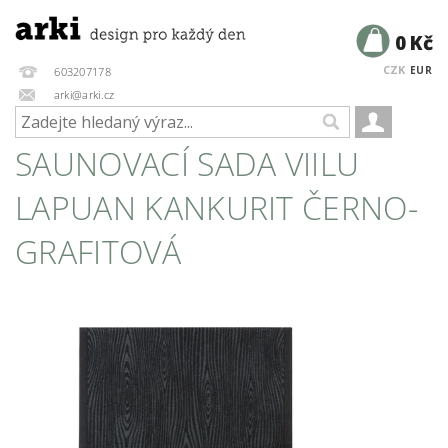
0 Kč
CZK
EUR
603207178
arki@arki.cz
SAUNOVACÍ SADA VIILU
LAPUAN KANKURIT ČERNO-
GRAFITOVÁ