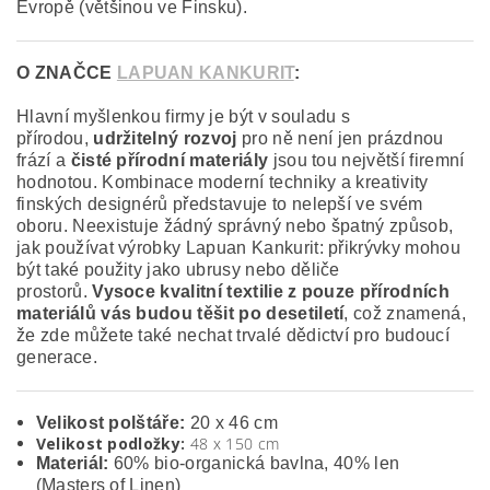
Evropě (většinou ve Finsku).
O ZNAČCE
LAPUAN KANKURIT
:
Hlavní myšlenkou firmy je být v souladu s
přírodou,
udržitelný rozvoj
pro ně není jen prázdnou
frází a
čisté přírodní materiály
jsou tou největší firemní
hodnotou. Kombinace moderní techniky a kreativity
finských designérů představuje to nelepší ve svém
oboru. Neexistuje žádný správný nebo špatný způsob,
jak používat výrobky Lapuan Kankurit: přikrývky mohou
být také použity jako ubrusy nebo děliče
prostorů.
Vysoce kvalitní textilie z pouze přírodních
materiálů vás budou těšit po desetiletí
, což znamená,
že zde můžete také nechat trvalé dědictví pro budoucí
generace.
Velikost polštáře:
20 x 46 cm
Velikost podložky:
48 x 150 cm
Materiál:
60% bio-organická bavlna, 40% len
(Masters of Linen)